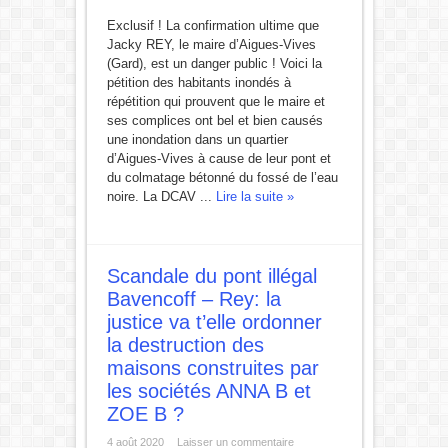
Exclusif ! La confirmation ultime que
Jacky REY, le maire d’Aigues-Vives
(Gard), est un danger public ! Voici la
pétition des habitants inondés à
répétition qui prouvent que le maire et
ses complices ont bel et bien causés
une inondation dans un quartier
d’Aigues-Vives à cause de leur pont et
du colmatage bétonné du fossé de l’eau
noire. La DCAV ...
Lire la suite »
Scandale du pont illégal
Bavencoff – Rey: la
justice va t’elle ordonner
la destruction des
maisons construites par
les sociétés ANNA B et
ZOE B ?
4 août 2020
Laisser un commentaire