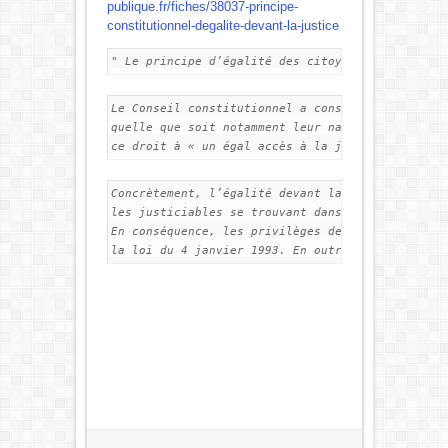
publique.fr/fiches/38037-principe-
constitutionnel-degalite-devant-la-justice
" Le principe d’égalité des citoyens devant la l
Le Conseil constitutionnel a consacré en 1975 ce
quelle que soit notamment leur nationalité ou le
ce droit à « un égal accès à la justice ».
Concrètement, l’égalité devant la justice se tra
les justiciables se trouvant dans une situation 
En conséquence, les privilèges de juridiction, q
la loi du 4 janvier 1993. En outre, le 
mécanisme