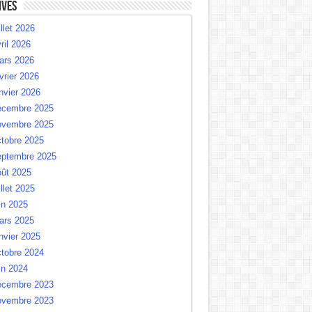
ives
illet 2026
ril 2026
ars 2026
vrier 2026
nvier 2026
écembre 2025
ovembre 2025
tobre 2025
eptembre 2025
oût 2025
illet 2025
in 2025
ars 2025
nvier 2025
tobre 2024
in 2024
écembre 2023
ovembre 2023