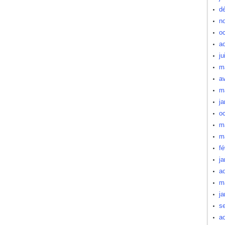
d
n
oc
a
ju
m
av
m
ja
oc
m
m
fé
ja
a
m
ja
s
a