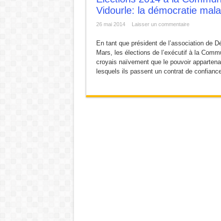
Vidourle: la démocratie ma
L ‘Expérience bloque, le Renouveau débloque !
26 mai 2014
Laisser un commentaire
URBANISME MODE AGUES-VIVES : Construire d’
ZAC de la Volte : Promesse de développement ou
En tant que président de l’association de D
Mars, les élections de l’exécutif à la C
Réunion du DCAV du 21 novembre 2025
croyais naïvement que le pouvoir appartena
lesquels ils passent un contrat de confiance.
Aigues-Vives : Gaspillage, abandon et mépris du p
Aigues-Vives : Assez d’héritiers politiques.