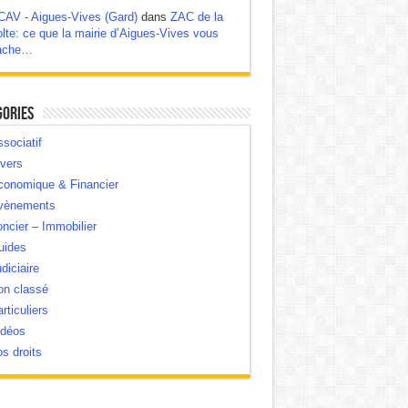
CAV - Aigues-Vives (Gard)
dans
ZAC de la
lte: ce que la mairie d’Aigues-Vives vous
ache…
gories
sociatif
vers
conomique & Financier
vènements
ncier – Immobilier
uides
diciaire
on classé
rticuliers
idéos
s droits