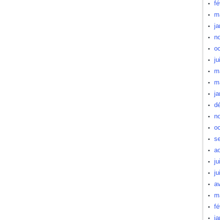
fé
m
ja
n
oc
ju
m
m
ja
d
n
oc
s
a
ju
ju
av
m
fé
ja