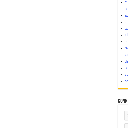
m
n
av
s
a
ju
m
fé
ja
d
oc
s
a
Conn