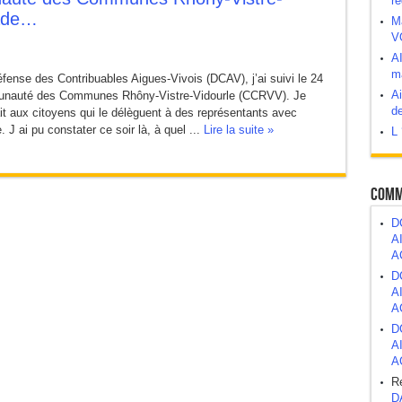
ré
lade…
M
V
abord, demander après.
A
ma
 bombe à retardement ?
éfense des Contribuables Aigues-Vivois (DCAV), j’ai suivi le 24
Ai
ommunauté des Communes Rhôny-Vistre-Vidourle (CCRVV). Je
de
it aux citoyens qui le délèguent à des représentants avec
 J ai pu constater ce soir là, à quel ...
Lire la suite »
L 
atrimoine public
Comm
D
A
A
D
A
A
D
A
A
R
D