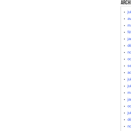
Arch
ju
av
m
fé
ja
d
n
oc
s
a
ju
ju
m
ja
oc
ju
d
n