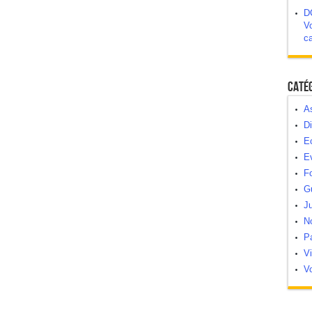
D
Vo
c
Caté
As
Di
E
E
Fo
G
Ju
N
Pa
V
Vo