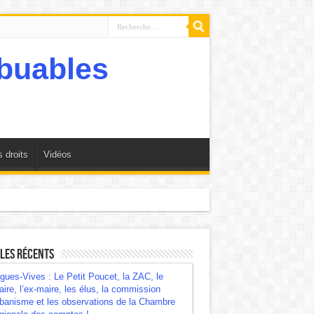
 droits
Vidéos
mbre régionale des comptes !
les récents
gues-Vives : Le Petit Poucet, la ZAC, le
ire, l’ex-maire, les élus, la commission
banisme et les observations de la Chambre