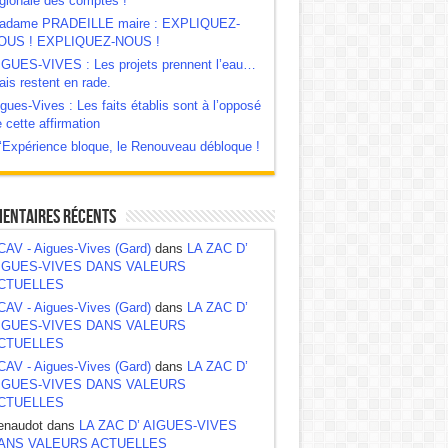
gionale des comptes !
adame PRADEILLE maire : EXPLIQUEZ-
OUS ! EXPLIQUEZ-NOUS !
IGUES-VIVES : Les projets prennent l’eau…
is restent en rade.
gues-Vives : Les faits établis sont à l’opposé
 cette affirmation
‘Expérience bloque, le Renouveau débloque !
entaires récents
CAV - Aigues-Vives (Gard)
dans
LA ZAC D’
IGUES-VIVES DANS VALEURS
CTUELLES
CAV - Aigues-Vives (Gard)
dans
LA ZAC D’
IGUES-VIVES DANS VALEURS
CTUELLES
CAV - Aigues-Vives (Gard)
dans
LA ZAC D’
IGUES-VIVES DANS VALEURS
CTUELLES
enaudot dans
LA ZAC D’ AIGUES-VIVES
ANS VALEURS ACTUELLES