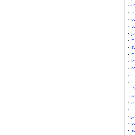
d
n
oc
a
ju
m
av
m
ja
oc
m
m
fé
ja
a
m
ja
s
a