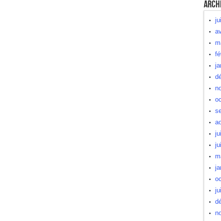
Arch
ju
av
m
fé
ja
d
n
oc
s
a
ju
ju
m
ja
oc
ju
d
n