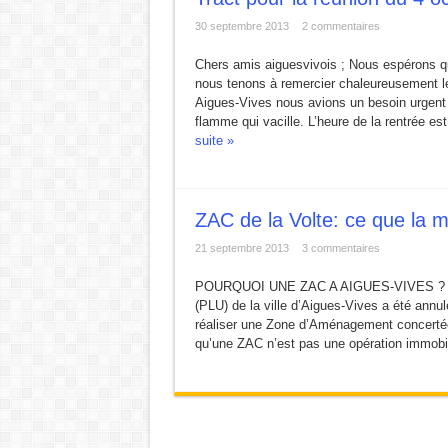
L ‘Expérience bloque, le Renouveau débloque !
30 septembre 2013
2 commentaires
URBANISME MODE AGUES-VIVES : Construire d’
Chers amis aiguesvivois ; Nous espérons 
nous tenons à remercier chaleureusement le
ZAC de la Volte : Promesse de développement ou
Aigues-Vives nous avions un besoin urgent d
Réunion du DCAV du 21 novembre 2025
flamme qui vacille. L’heure de la rentrée es
suite »
Aigues-Vives : Gaspillage, abandon et mépris du p
Aigues-Vives : Assez d’héritiers politiques.
ZAC de la Volte: ce que la 
21 septembre 2013
3 commentaires
POURQUOI UNE ZAC A AIGUES-VIVES ? Mise 
(PLU) de la ville d’Aigues-Vives a été annulé 
réaliser une Zone d’Aménagement concertée 
qu’une ZAC n’est pas une opération immobil