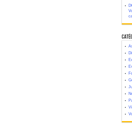
D
Vo
c
Caté
As
Di
E
E
Fo
G
Ju
N
Pa
V
Vo