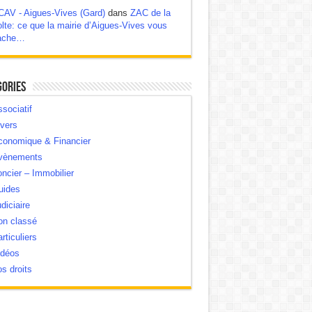
CAV - Aigues-Vives (Gard)
dans
ZAC de la
lte: ce que la mairie d’Aigues-Vives vous
ache…
gories
sociatif
vers
conomique & Financier
vènements
ncier – Immobilier
uides
diciaire
on classé
rticuliers
idéos
s droits