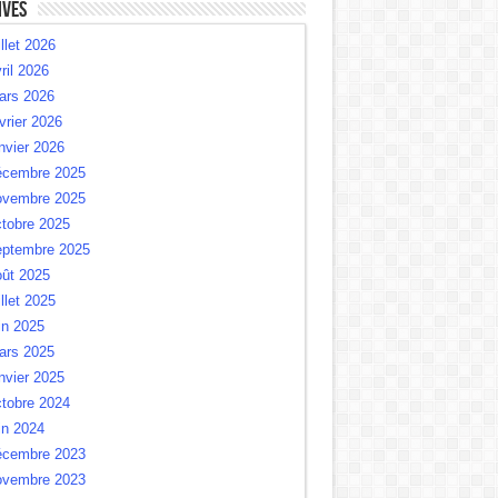
ives
illet 2026
ril 2026
ars 2026
vrier 2026
nvier 2026
écembre 2025
ovembre 2025
tobre 2025
eptembre 2025
oût 2025
illet 2025
in 2025
ars 2025
nvier 2025
tobre 2024
in 2024
écembre 2023
ovembre 2023