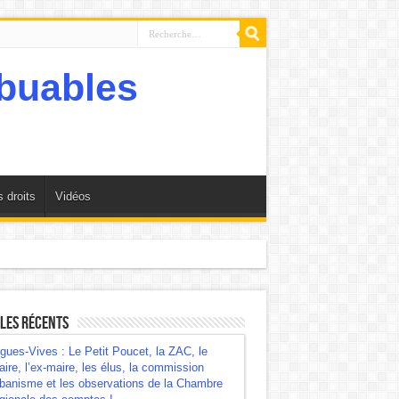
 droits
Vidéos
mbre régionale des comptes !
les récents
gues-Vives : Le Petit Poucet, la ZAC, le
ire, l’ex-maire, les élus, la commission
banisme et les observations de la Chambre