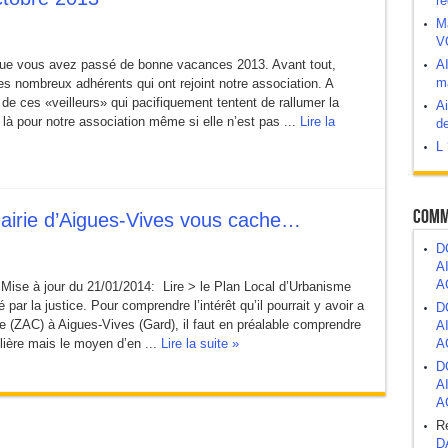
ré
M
V
abord, demander après.
que vous avez passé de bonne vacances 2013. Avant tout,
A
ma
s nombreux adhérents qui ont rejoint notre association. A
 bombe à retardement ?
e ces «veilleurs» qui pacifiquement tentent de rallumer la
Ai
t là pour notre association même si elle n’est pas ...
Lire la
de
L 
atrimoine public
Comm
mairie d’Aigues-Vives vous cache…
D
A
A
à jour du 21/01/2014: Lire > le Plan Local d’Urbanisme
par la justice. Pour comprendre l’intérêt qu’il pourrait y avoir a
D
(ZAC) à Aigues-Vives (Gard), il faut en préalable comprendre
A
ière mais le moyen d’en ...
Lire la suite »
A
D
A
A
R
D