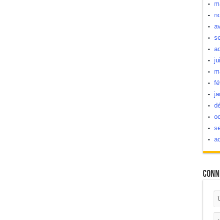
m
n
av
s
a
ju
m
fé
ja
d
oc
s
a
Conn