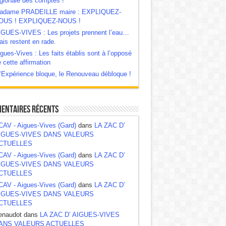
gionale des comptes !
adame PRADEILLE maire : EXPLIQUEZ-
OUS ! EXPLIQUEZ-NOUS !
IGUES-VIVES : Les projets prennent l’eau…
is restent en rade.
gues-Vives : Les faits établis sont à l’opposé
 cette affirmation
‘Expérience bloque, le Renouveau débloque !
entaires récents
CAV - Aigues-Vives (Gard)
dans
LA ZAC D’
IGUES-VIVES DANS VALEURS
CTUELLES
CAV - Aigues-Vives (Gard)
dans
LA ZAC D’
IGUES-VIVES DANS VALEURS
CTUELLES
CAV - Aigues-Vives (Gard)
dans
LA ZAC D’
IGUES-VIVES DANS VALEURS
CTUELLES
enaudot dans
LA ZAC D’ AIGUES-VIVES
ANS VALEURS ACTUELLES