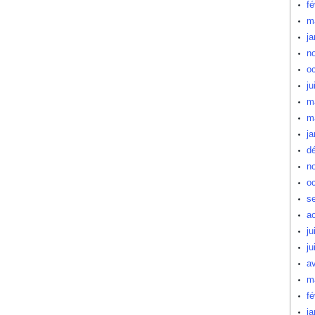
fé
m
ja
n
oc
ju
m
m
ja
d
n
oc
s
a
ju
ju
av
m
fé
ja