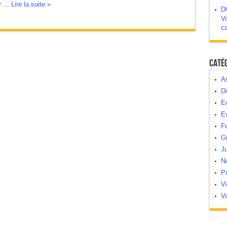
 ...
Lire la suite »
D
Vo
c
Caté
As
Di
E
E
Fo
G
Ju
N
Pa
V
Vo