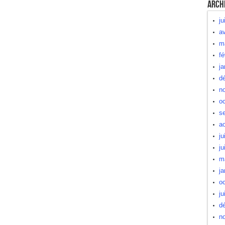
Arch
ju
av
m
fé
ja
d
n
oc
s
a
ju
ju
m
ja
oc
ju
d
n