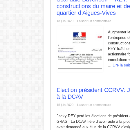
constructions du maire et de
L ‘Expérience bloque, le Renouveau débloque !
quartier d’Aigues-Vives
URBANISME MODE AGUES-VIVES : Construire d’
18 juin 2020
Laisser un commentaire
ZAC de la Volte : Promesse de développement ou
Augmenter le 
Réunion du DCAV du 21 novembre 2025
l’entreprise 
Aigues-Vives : Gaspillage, abandon et mépris du p
constructions
REY fraîchem
Aigues-Vives : Assez d’héritiers politiques.
actionnaire f
immobilière 
...
Lire la sui
Election président CCRVV: 
à la DCAV
15 juin 2020
Laisser un commentaire
Jacky REY perd les élections de président 
GRAS ! La DCAV fière d’avoir aidé à la prot
avait demandé aux élus de la CCRVV d’exi