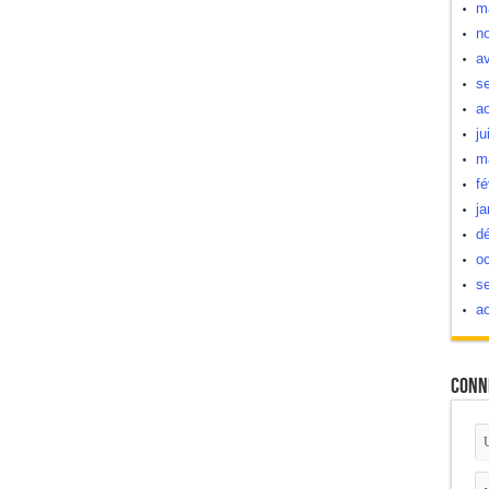
m
n
av
s
a
ju
m
fé
ja
d
oc
s
a
Conn