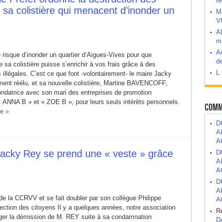
ré
 sa colistière qui menacent d’inonder un
M
V
abord, demander après.
A
ma
 bombe à retardement ?
Ai
risque d’inonder un quartier d’Aigues-Vives pour que
de
de sa colistière puisse s’enrichir à vos frais grâce à des
L 
atrimoine public
 illégales. C’est ce que font -volontairement- le maire Jacky
ent réélu, et sa nouvelle colistière, Martine BAVENCOFF,
ondatrice avec son mari des entreprises de promotion
« ANNA B » et « ZOE B », pour leurs seuls intérêts personnels.
Comm
te »
D
A
A
Jacky Rey se prend une « veste » grâce
D
A
A
D
A
de la CCRVV et se fait doubler par son collègue Philippe
A
ection des citoyens Il y a quelques années, notre association
R
ger la démission de M. REY suite à sa condamnation
D