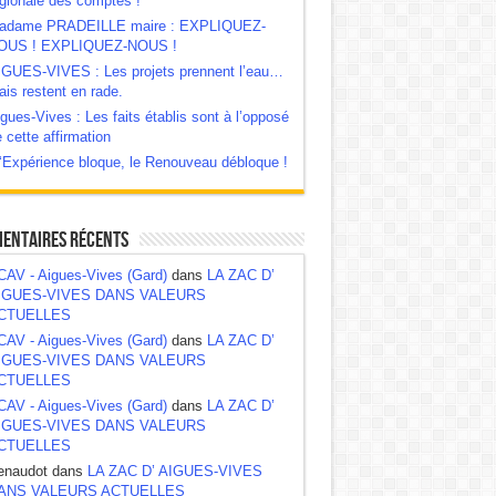
gionale des comptes !
adame PRADEILLE maire : EXPLIQUEZ-
OUS ! EXPLIQUEZ-NOUS !
IGUES-VIVES : Les projets prennent l’eau…
is restent en rade.
gues-Vives : Les faits établis sont à l’opposé
 cette affirmation
‘Expérience bloque, le Renouveau débloque !
entaires récents
CAV - Aigues-Vives (Gard)
dans
LA ZAC D’
IGUES-VIVES DANS VALEURS
CTUELLES
CAV - Aigues-Vives (Gard)
dans
LA ZAC D’
IGUES-VIVES DANS VALEURS
CTUELLES
CAV - Aigues-Vives (Gard)
dans
LA ZAC D’
IGUES-VIVES DANS VALEURS
CTUELLES
enaudot dans
LA ZAC D’ AIGUES-VIVES
ANS VALEURS ACTUELLES