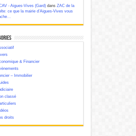
CAV - Aigues-Vives (Gard)
dans
ZAC de la
lte: ce que la mairie d’Aigues-Vives vous
ache…
gories
sociatif
vers
conomique & Financier
vènements
ncier – Immobilier
uides
diciaire
on classé
rticuliers
idéos
s droits