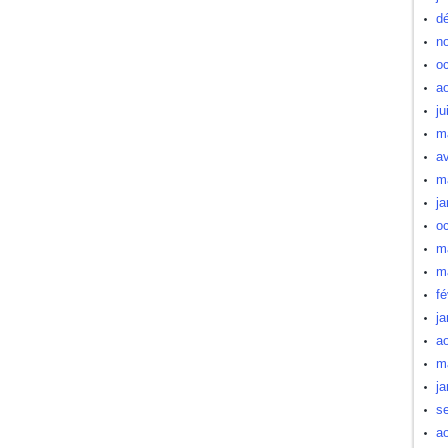
d
n
oc
a
ju
m
av
m
ja
oc
m
m
fé
ja
a
m
ja
s
a