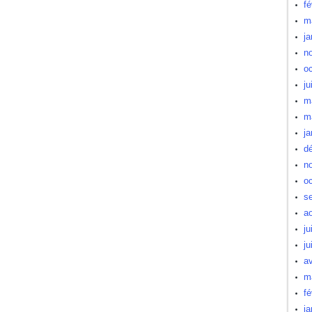
fé
m
ja
n
oc
ju
m
m
ja
d
n
oc
s
a
ju
ju
av
m
fé
ja