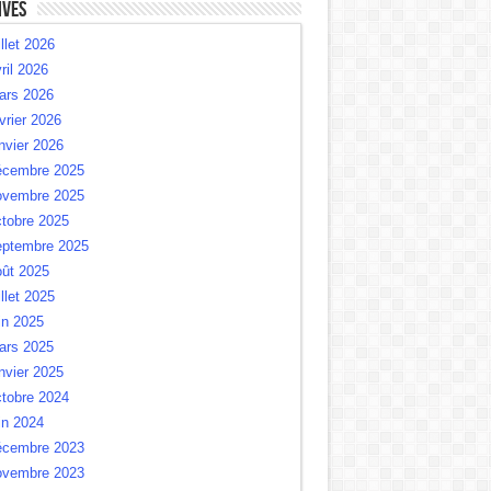
ives
illet 2026
ril 2026
ars 2026
vrier 2026
nvier 2026
écembre 2025
ovembre 2025
tobre 2025
eptembre 2025
oût 2025
illet 2025
in 2025
ars 2025
nvier 2025
tobre 2024
in 2024
écembre 2023
ovembre 2023