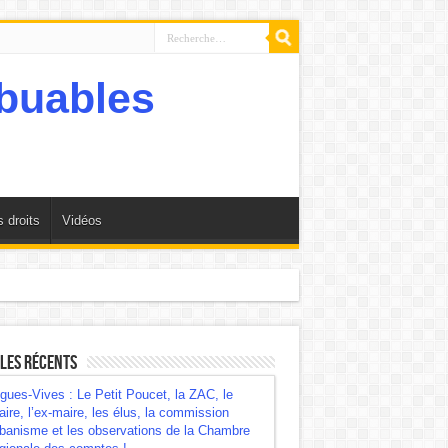
 droits
Vidéos
mbre régionale des comptes !
les récents
gues-Vives : Le Petit Poucet, la ZAC, le
ire, l’ex-maire, les élus, la commission
banisme et les observations de la Chambre