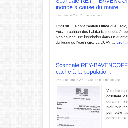
Scandale REY – BAVENCOFF: 
inondé à cause du maire
6 octobre 2020
2 commentaires
Exclusif ! La confirmation ultime que Jacky
Voici la pétition des habitants inondés à ré
bien causés une inondation dans un quartie
du fossé de l’eau noire. La DCAV ...
Lire la
Scandale REY-BAVENCOFF: c
cache à la population.
26 septembre 2020
Laisser un commentaire
Voici les rap
colistière Ma
constructions
(voir tous le
permettre au
constructible