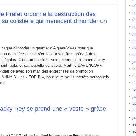
d
n
e Préfet ordonne la destruction des
oc
 sa colistière qui menacent d’inonder un
a
ju
m
av
risque d’inonder un quartier d’Aigues-Vives pour que
de sa colistière puisse s’enrichir à vos frais grâce à des
m
 illégales. C’est ce que font -volontairement- le maire Jacky
ja
ent réélu, et sa nouvelle colistière, Martine BAVENCOFF,
oc
ondatrice avec son mari des entreprises de promotion
m
« ANNA B » et « ZOE B », pour leurs seuls intérêts personnels.
m
te »
fé
ja
a
Jacky Rey se prend une « veste » grâce
m
ja
s
a
de la CCRVV et se fait doubler par son collègue Philippe