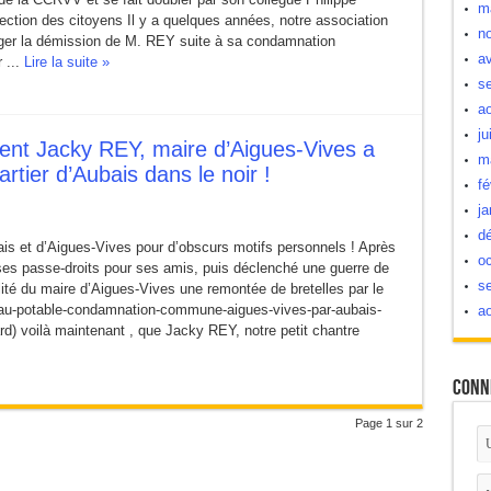
m
ection des citoyens Il y a quelques années, notre association
n
ger la démission de M. REY suite à sa condamnation
av
 ...
Lire la suite »
s
a
ju
ent Jacky REY, maire d’Aigues-Vives a
m
rtier d’Aubais dans le noir !
fé
ja
d
s et d’Aigues-Vives pour d’obscurs motifs personnels ! Après
oc
 ses passe-droits pour ses amis, puis déclenché une guerre de
s
lité du maire d’Aigues-Vives une remontée de bretelles par le
eau-potable-condamnation-commune-aigues-vives-par-aubais-
a
gard) voilà maintenant , que Jacky REY, notre petit chantre
Conn
Page 1 sur 2