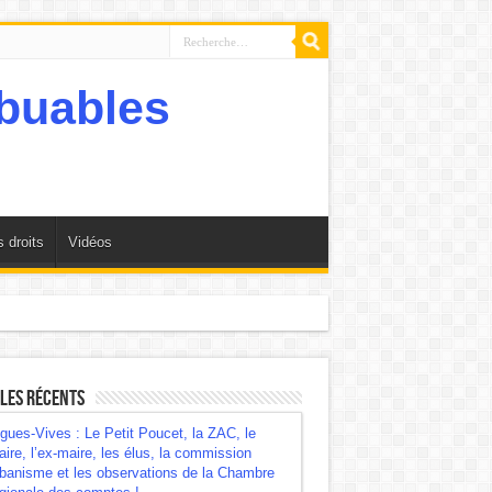
 droits
Vidéos
mbre régionale des comptes !
les récents
gues-Vives : Le Petit Poucet, la ZAC, le
ire, l’ex-maire, les élus, la commission
banisme et les observations de la Chambre