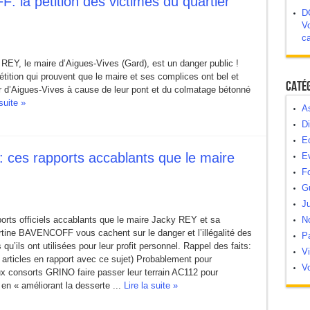
la pétition des victimes du quartier
D
Vo
c
 REY, le maire d’Aigues-Vives (Gard), est un danger public !
pétition qui prouvent que le maire et ses complices ont bel et
Caté
r d’Aigues-Vives à cause de leur pont et du colmatage bétonné
 suite »
As
Di
E
es rapports accablants que le maire
E
Fo
G
Ju
ports officiels accablants que le maire Jacky REY et sa
N
rtine BAVENCOFF vous cachent sur le danger et l’illégalité des
Pa
 qu’ils ont utilisées pour leur profit personnel. Rappel des faits:
V
s articles en rapport avec ce sujet) Probablement pour
Vo
x consorts GRINO faire passer leur terrain AC112 pour
 en « améliorant la desserte ...
Lire la suite »