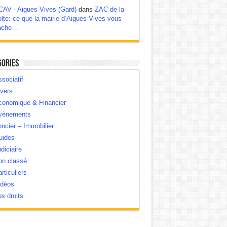
CAV - Aigues-Vives (Gard)
dans
ZAC de la
lte: ce que la mairie d’Aigues-Vives vous
ache…
gories
sociatif
vers
conomique & Financier
vènements
ncier – Immobilier
uides
diciaire
on classé
rticuliers
idéos
s droits