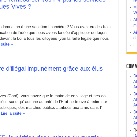
ré
gues-Vives ?
M
V
abord, demander après.
A
ma
 bombe à retardement ?
amnation à une sanction financière ? Vous avez eu des frais
Ai
lication de l’idée que nous avons lancée d’appliquer de façon
de
 devant la Loi à tous les citoyens (voir la faille légale que nous
 suite »
L 
atrimoine public
Comm
re d’illégal impunément grâce aux élus
D
A
A
D
ves (Gard), vous savez que le maire de ce village et ses co-
A
nées sans qu’ aucune autorité de l’Etat ne trouve à redire sur -
A
publiques, des marchés publics attribués aux amis dans l’
D
.
Lire la suite »
A
A
R
D