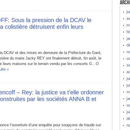
Arch
ju
av
: Sous la pression de la DCAV le
m
 colistière détruisent enfin leurs
fé
ja
d
n
e la DCAV et des mises en demeure de la Préfecture du Gard,
tière du maire Jacky REY ont finalement détruit, fin août, le
oc
ruire leurs maisons sur le terrain vendu par les consorts G…O
s
uite »
a
ju
ju
ncoff – Rey: la justice va t’elle ordonner
m
onstruites par les sociétés ANNA B et
ja
oc
ju
d
nce l’ouverture d’une enquête pour soupçons de fraude sur
n