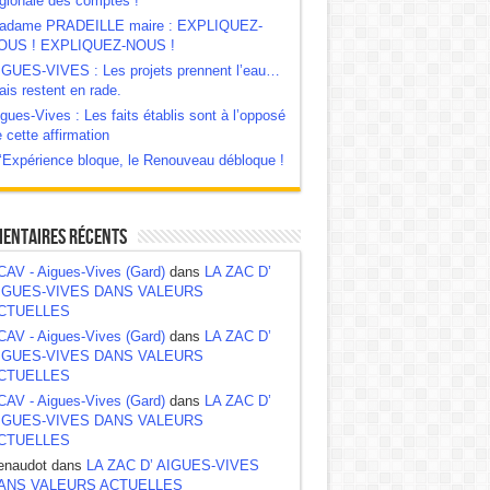
gionale des comptes !
adame PRADEILLE maire : EXPLIQUEZ-
OUS ! EXPLIQUEZ-NOUS !
IGUES-VIVES : Les projets prennent l’eau…
is restent en rade.
gues-Vives : Les faits établis sont à l’opposé
 cette affirmation
‘Expérience bloque, le Renouveau débloque !
entaires récents
CAV - Aigues-Vives (Gard)
dans
LA ZAC D’
IGUES-VIVES DANS VALEURS
CTUELLES
CAV - Aigues-Vives (Gard)
dans
LA ZAC D’
IGUES-VIVES DANS VALEURS
CTUELLES
CAV - Aigues-Vives (Gard)
dans
LA ZAC D’
IGUES-VIVES DANS VALEURS
CTUELLES
enaudot dans
LA ZAC D’ AIGUES-VIVES
ANS VALEURS ACTUELLES