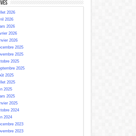
ives
illet 2026
ril 2026
ars 2026
vrier 2026
nvier 2026
écembre 2025
ovembre 2025
tobre 2025
eptembre 2025
oût 2025
illet 2025
in 2025
ars 2025
nvier 2025
tobre 2024
in 2024
écembre 2023
ovembre 2023