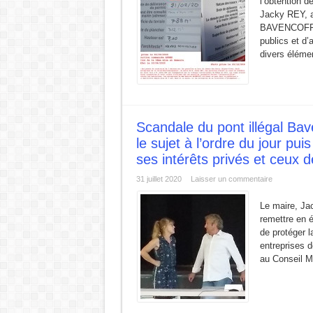
l’obtention d
Jacky REY, a
BAVENCOFF. O
publics et d
divers élémen
Scandale du pont illégal Bav
le sujet à l’ordre du jour pu
ses intérêts privés et ceux d
31 juillet 2020
Laisser un commentaire
Le maire, Jac
remettre en é
de protéger la
entreprises d
au Conseil Mu