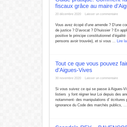
fiscaux grâce au maire d’Ai
L ‘Expérience bloque, le Renouveau débloque !
20 décembre 2020
Laisser un commentaire
URBANISME MODE AGUES-VIVES : Construire d’
ZAC de la Volte : Promesse de développement ou
Vous avez écopé d’une amende ? D’une cond
de justice ? D’avocat ? D’huissier ? En app
Réunion du DCAV du 21 novembre 2025
positive le principe constitutionnel d’égalité
pensons avoir trouvée), et si vous ...
Lire la
Aigues-Vives : Gaspillage, abandon et mépris du p
Aigues-Vives : Assez d’héritiers politiques.
Tout ce que vous pouvez fai
d’Aigues-Vives
30 novembre 2020
Laisser un commentaire
Si vous suivez ce qui se passe à Aigues-Vi
listiers y font régner leur Loi depuis des an
notamment- des manipulations d’ écritures 
ignorance du Code des marchés publics, ..