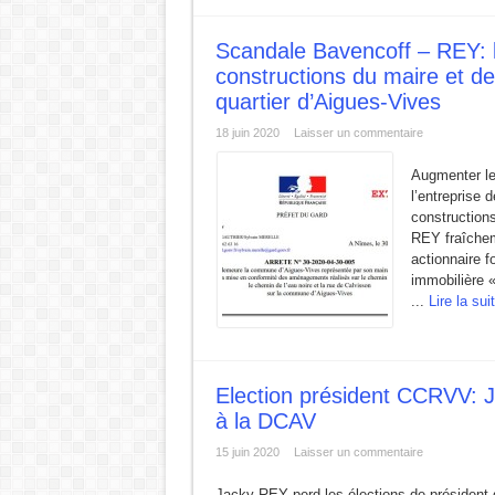
Scandale Bavencoff – REY: l
constructions du maire et de
quartier d’Aigues-Vives
18 juin 2020
Laisser un commentaire
Augmenter le 
l’entreprise 
constructions
REY fraîchem
actionnaire f
immobilière 
...
Lire la sui
Election président CCRVV: 
à la DCAV
15 juin 2020
Laisser un commentaire
Jacky REY perd les élections de président 