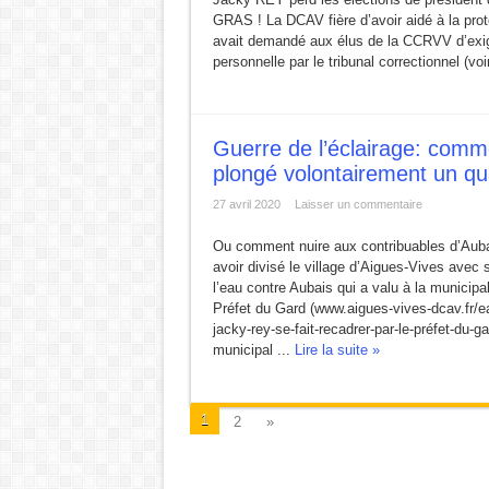
GRAS ! La DCAV fière d’avoir aidé à la prot
avait demandé aux élus de la CCRVV d’exi
personnelle par le tribunal correctionnel (voir
Guerre de l’éclairage: comm
plongé volontairement un qua
27 avril 2020
Laisser un commentaire
Ou comment nuire aux contribuables d’Aubai
avoir divisé le village d’Aigues-Vives avec
l’eau contre Aubais qui a valu à la municipa
Préfet du Gard (www.aigues-vives-dcav.fr/
jacky-rey-se-fait-recadrer-par-le-préfet-du-
municipal ...
Lire la suite »
1
2
»