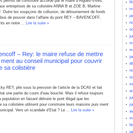
es permis de construire accordé par le maire d’Aigues-Vives,
fé
ux entreprises de sa colistière ANNA B et ZOE B, Martine
m
utre les soupçons de collusion, de détournement de fonds
ja
’abus de pouvoir dans l’affaire du pont REY – BAVENCOFF,
n
ts en notre ...
Lire la suite »
oc
ju
m
m
encoff – Rey: le maire refuse de mettre
ja
is ment au conseil municipal pour couvrir
d
e sa colistière
n
oc
s
ky REY, plie sous la pression de l’article de la DCAV et fait
a
tat une partie du cours d’eau bouché. Mais il refuse toujours
ju
 population en faisant détruire le pont illégal que les
e sa colistière utilisent pour construire leurs maisons puis ment
ju
nicipal. Vers un scandale d’Etat ? Le ...
Lire la suite »
av
m
fé
ja