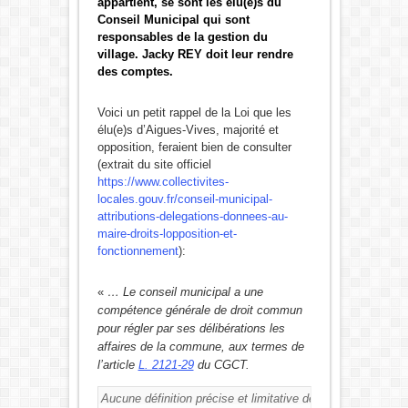
appartient, se sont les élu(e)s du
Conseil Municipal qui sont
responsables de la gestion du
village. Jacky REY doit leur rendre
des comptes.
Voici un petit rappel de la Loi que les
élu(e)s d’Aigues-Vives, majorité et
opposition, feraient bien de consulter
(extrait du site officiel
https://www.collectivites-
locales.gouv.fr/conseil-municipal-
attributions-delegations-donnees-au-
maire-droits-lopposition-et-
fonctionnement
):
«
…
Le conseil municipal a une
compétence générale de droit commun
pour régler par ses délibérations les
affaires de la commune, aux termes de
l’article
L. 2121-29
du CGCT.
Aucune définition précise et limitative de cette notion d’