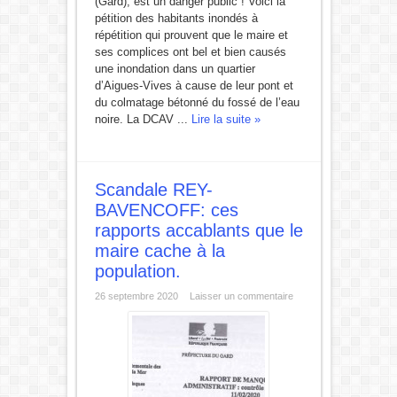
(Gard), est un danger public ! Voici la
pétition des habitants inondés à
répétition qui prouvent que le maire et
ses complices ont bel et bien causés
une inondation dans un quartier
d’Aigues-Vives à cause de leur pont et
du colmatage bétonné du fossé de l’eau
noire. La DCAV ...
Lire la suite »
Scandale REY-
BAVENCOFF: ces
rapports accablants que le
maire cache à la
population.
26 septembre 2020
Laisser un commentaire