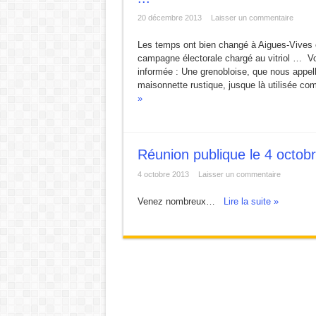
20 décembre 2013
Laisser un commentaire
Les temps ont bien changé à Aigues-Vives 
campagne électorale chargé au vitriol … Voic
informée : Une grenobloise, que nous appel
maisonnette rustique, jusque là utilisée 
»
Réunion publique le 4 octob
4 octobre 2013
Laisser un commentaire
Venez nombreux…
Lire la suite »