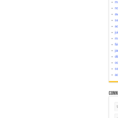
m
n
av
s
a
ju
m
fé
ja
d
oc
s
a
Conn