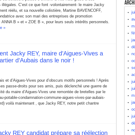
Arch
 illégales. C’est ce que font -volontairement- le maire Jacky
ent réélu, et sa nouvelle colistière, Martine BAVENCOFF,
ju
ondatrice avec son mari des entreprises de promotion
av
« ANNA B » et « ZOE B », pour leurs seuls intérêts personnels.
m
te »
fé
ja
d
ent Jacky REY, maire d’Aigues-Vives a
n
rtier d’Aubais dans le noir !
oc
s
a
s et d’Aigues-Vives pour d’obscurs motifs personnels ! Après
ju
 ses passe-droits pour ses amis, puis déclenché une guerre de
ju
lité du maire d’Aigues-Vives une remontée de bretelles par le
m
eau-potable-condamnation-commune-aigues-vives-par-aubais-
ja
gard) voilà maintenant , que Jacky REY, notre petit chantre
oc
ju
d
n
Jacky REY candidat prépare sa réélection