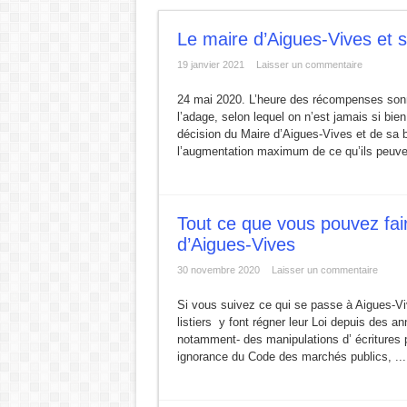
L ‘Expérience bloque, le Renouveau débloque !
Le maire d’Aigues-Vives et se
URBANISME MODE AGUES-VIVES : Construire d’
19 janvier 2021
Laisser un commentaire
ZAC de la Volte : Promesse de développement ou
24 mai 2020. L’heure des récompenses sonne
Réunion du DCAV du 21 novembre 2025
l’adage, selon lequel on n’est jamais si bi
Aigues-Vives : Gaspillage, abandon et mépris du p
décision du Maire d’Aigues-Vives et de sa 
l’augmentation maximum de ce qu’ils peuve
Aigues-Vives : Assez d’héritiers politiques.
Tout ce que vous pouvez fai
d’Aigues-Vives
30 novembre 2020
Laisser un commentaire
Si vous suivez ce qui se passe à Aigues-Vi
listiers y font régner leur Loi depuis des an
notamment- des manipulations d’ écritures 
ignorance du Code des marchés publics, ..