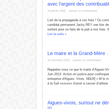
avec l’argent des contribuab
22 janvier 2020
Laisser un commentaire
L’art de la propagande à vos frais ! Ou com
candidat permanent Jacky REY une fois de p
sortant pour se faire de la pub à nos frais. 
Lire la suite »
Le maire et la Grand-Mère 
10 novembre 2015
Laisser un commentaire
Rappelez-vous ce que le maire d’Aigues-Viv
Juin 2013: Action en justice pour confisque
entreprise d'Aigues- Vives. NDLR] « M le 
à la Sarl xxxxxxx d’avoir à cesser d’utilise
Aigues-vivois, surtout ne dé
!!!