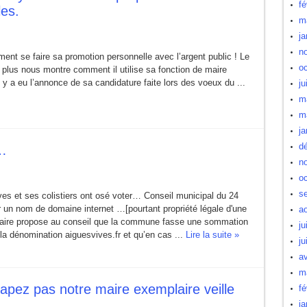
fé
les.
m
ja
n
ment se faire sa promotion personnelle avec l’argent public ! Le
oc
lus nous montre comment il utilise sa fonction de maire
Il y a eu l’annonce de sa candidature faite lors des voeux du ...
ju
m
m
ja
d
…
n
oc
s
es et ses colistiers ont osé voter… Conseil municipal du 24
r un nom de domaine internet …[pourtant propriété légale d'une
a
maire propose au conseil que la commune fasse une sommation
ju
r la dénomination aiguesvives.fr et qu’en cas ...
Lire la suite »
ju
av
m
rapez pas notre maire exemplaire veille
fé
ja