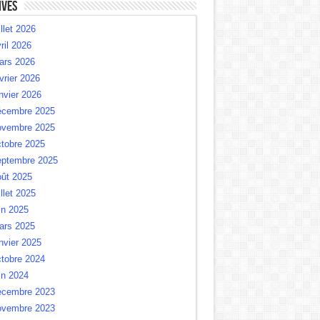
ives
illet 2026
ril 2026
ars 2026
vrier 2026
nvier 2026
écembre 2025
ovembre 2025
tobre 2025
eptembre 2025
oût 2025
illet 2025
in 2025
ars 2025
nvier 2025
tobre 2024
in 2024
écembre 2023
ovembre 2023