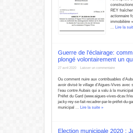
constructions
REY fraîchem
actionnaire f
immobilière 
...
Lire la sui
Guerre de l’éclairage: comm
plongé volontairement un qua
27 avril 2020
Laisser un commentaire
Ou comment nuire aux contribuables d’Aubai
avoir divisé le village d’Aigues-Vives avec
l’eau contre Aubais qui a valu à la municipa
Préfet du Gard (www.aigues-vives-dcav.fr/
jacky-rey-se-fait-recadrer-par-le-préfet-du-
municipal ...
Lire la suite »
Election municipale 2020 : 