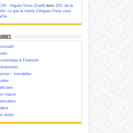
CAV - Aigues-Vives (Gard)
dans
ZAC de la
lte: ce que la mairie d’Aigues-Vives vous
ache…
gories
sociatif
vers
conomique & Financier
vènements
ncier – Immobilier
uides
diciaire
on classé
rticuliers
idéos
s droits