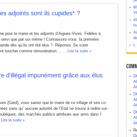
ré
M
s adjoints sont ils cupides* ?
V
abord, demander après.
A
ma
 bombe à retardement ?
Ai
 pour le maire et les adjoints d’Aigues-Vives. Fidèles à
de
en servi que par soi même ! Connaissez-vous la première
L 
atrimoine public
bande dès qu’ils ont été élus ? Réponse: Se voter
nt toucher comme rémunération ... ...
Lire la suite »
Comm
re d’illégal impunément grâce aux élus
D
A
A
D
A
ves (Gard), vous savez que le maire de ce village et ses co-
A
nées sans qu’ aucune autorité de l’Etat ne trouve à redire sur -
D
publiques, des marchés publics attribués aux amis dans l’
A
.
Lire la suite »
A
R
D