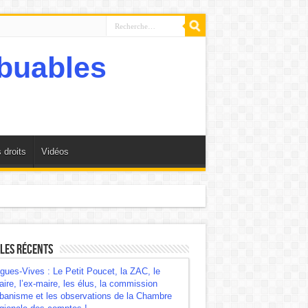
 droits
Vidéos
mbre régionale des comptes !
les récents
gues-Vives : Le Petit Poucet, la ZAC, le
ire, l’ex-maire, les élus, la commission
banisme et les observations de la Chambre