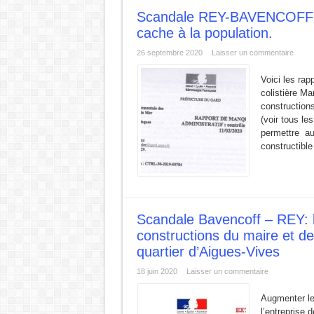
Scandale REY-BAVENCOFF: c
cache à la population.
26 septembre 2020
Laisser un commentaire
Voici les rap
colistière Ma
constructions
(voir tous le
permettre au
constructible
Scandale Bavencoff – REY: l
constructions du maire et de
quartier d’Aigues-Vives
18 juin 2020
Laisser un commentaire
Augmenter le 
l’entreprise 