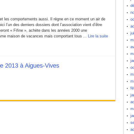
d
n
et les comportements aussi. Il règne en ce moment un air de
oc
i l’un des derniers dossiers dont l’association vient d’être
a
leront « Fifine », achète dans les années 2000 une
ju
comme maison de vacances mais comportant tous ...
Lire la suite
m
av
m
ja
re 2013 à Aigues-Vives
oc
m
m
fé
ja
a
m
ja
s
a