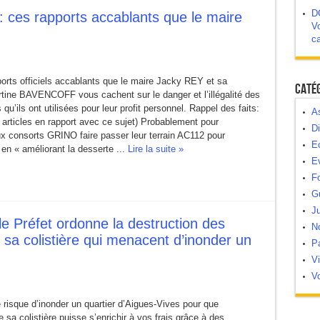
D
es rapports accablants que le maire
Vo
c
ports officiels accablants que le maire Jacky REY et sa
Caté
rtine BAVENCOFF vous cachent sur le danger et l’illégalité des
 qu’ils ont utilisées pour leur profit personnel. Rappel des faits:
As
s articles en rapport avec ce sujet) Probablement pour
Di
x consorts GRINO faire passer leur terrain AC112 pour
E
 en « améliorant la desserte ...
Lire la suite »
E
Fo
G
Ju
e Préfet ordonne la destruction des
N
 sa colistière qui menacent d’inonder un
Pa
V
Vo
risque d’inonder un quartier d’Aigues-Vives pour que
de sa colistière puisse s’enrichir à vos frais grâce à des