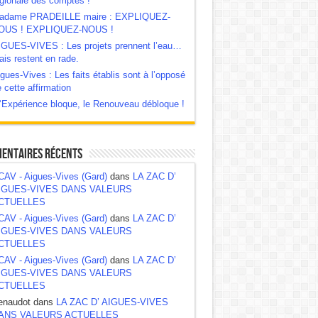
gionale des comptes !
adame PRADEILLE maire : EXPLIQUEZ-
OUS ! EXPLIQUEZ-NOUS !
IGUES-VIVES : Les projets prennent l’eau…
is restent en rade.
gues-Vives : Les faits établis sont à l’opposé
 cette affirmation
‘Expérience bloque, le Renouveau débloque !
entaires récents
CAV - Aigues-Vives (Gard)
dans
LA ZAC D’
IGUES-VIVES DANS VALEURS
CTUELLES
CAV - Aigues-Vives (Gard)
dans
LA ZAC D’
IGUES-VIVES DANS VALEURS
CTUELLES
CAV - Aigues-Vives (Gard)
dans
LA ZAC D’
IGUES-VIVES DANS VALEURS
CTUELLES
enaudot dans
LA ZAC D’ AIGUES-VIVES
ANS VALEURS ACTUELLES