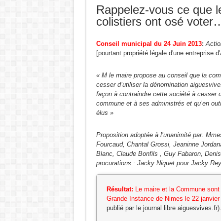
Rappelez-vous ce que le
L ‘Expérience bloque, le Renouveau débloque !
colistiers ont osé voter
URBANISME MODE AGUES-VIVES : Construire d’
ZAC de la Volte : Promesse de développement ou
Conseil municipal du 24 Juin 2013
:
Actio
[pourtant propriété légale d'une entreprise 
Réunion du DCAV du 21 novembre 2025
Aigues-Vives : Gaspillage, abandon et mépris du p
« M le maire propose au conseil que la co
cesser d’utiliser la dénomination aiguesvives
Aigues-Vives : Assez d’héritiers politiques.
façon à contraindre cette société à cesser c
commune et à ses administrés et qu’en outre
élus »
Proposition adoptée à l’unanimité par: Mmes
Fourcaud, Chantal Grossi, Jeaninne Jordan
Blanc, Claude Bonfils , Guy Fabaron, Denis
procurations : Jacky Niquet pour Jacky Re
Résultat:
Le maire et la Commune sont 
Grande Instance de Nimes le 22 janvier
publié par le journal libre aiguesvives.f