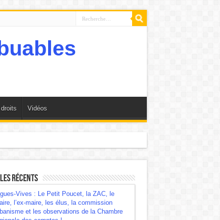
droits
Vidéos
mbre régionale des comptes !
les récents
gues-Vives : Le Petit Poucet, la ZAC, le
ire, l’ex-maire, les élus, la commission
banisme et les observations de la Chambre