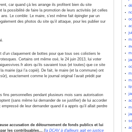
ent, car quand çà les arrange ils profitent bien du site
d
 la possibilité de faire la promotion de leurs activités (et celles
n
 ans. Le comble: Le maire, s’est même fait épingler par un
oc
légalement des photos du site qu’il attaque, pour les publier sur
a
ju
m
é.
av
m
ffit d’un claquement de bottes pour que tous ses colistiers le
rotesques. Certains ont même osé, le 24 juin 2013, lui voter
ja
aiguesvives.fr alors qu’ils savaient tous (et toutes) que ce site
oc
a mairie (qui l’a copié). De fait, le maire (et la commune) ont
m
ûr), exactement comme le journal original l’avait prédit par
m
fé
ja
des fins personnelles pendant plusieurs mois sans autorisation
eptent (sans même lui demander de se justifier) de lui accorder
a
 empressé de leur demander quand il a appris qu’il allait perdre
m
ja
s
heuse accusation de détournement de fonds publics et lui
a
s par les contribuables…
[
la DCAV à d'ailleurs agit en justice