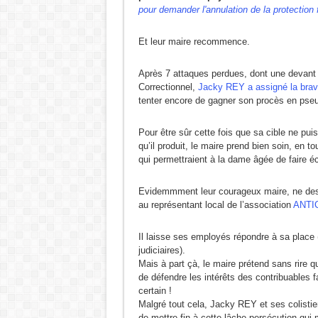
pour demander l'annulation de la protection 
Et leur maire recommence.
Après 7 attaques perdues, dont une devant l
Correctionnel,
Jacky REY a assigné la brav
tenter encore de gagner son procès en pseu
Pour être sûr cette fois que sa cible ne p
qu’il produit, le maire prend bien soin, en t
qui permettraient à la dame âgée de faire écl
Evidemmment leur courageux maire, ne des
au représentant local de l’association
ANTIC
Il laisse ses employés répondre à sa place 
judiciaires).
Mais à part çà, le maire prétend sans rire qu
de défendre les intérêts des contribuables 
certain !
Malgré tout cela, Jacky REY et ses colisti
de mettre fin à cette lâche persécution qui