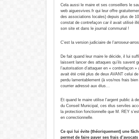
Cela aussi le maire et ses conseillers le sav
web aiguesvives.fr qui leur offre gratuitement
des associations locales) depuis plus de 10
constat de contrefaçon car il avait utilisé il
son site et dans le journal communal !
C’est la version judiciaire de l’arroseur-arros
De fait quand leur maire le décide, il lui su
laissent lancer des attaques qu’ils savent g
l’autorisation d’attaquer en « contrefaçon » 
avait été créé plus de deux AVANT celui de l
perdu lamentablement (à vos/nos frais bien s
courrier adressé aux élus…
Et quand le maire utilise l’argent public à 
du Conseil Municipal, ces élus serviles acc
la protection fonctionnelle que M. REY s’est
en correctionnelle.
Ce qui lui évite (théoriquement) une fâc
permet de faire payer ses frais d’avocat