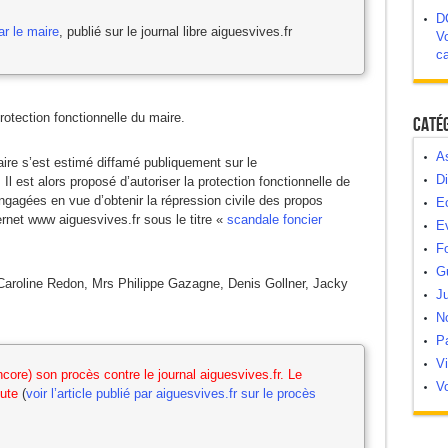
D
ar le maire
, publié sur le journal libre aiguesvives.fr
Vo
c
rotection fonctionnelle du maire.
Caté
As
ire s’est estimé diffamé publiquement sur le
Di
. Il est alors proposé d’autoriser la protection fonctionnelle de
gagées en vue d’obtenir la répression civile des propos
E
ternet www aiguesvives.fr sous le titre «
scandale foncier
E
Fo
G
Caroline Redon, Mrs Philippe Gazagne, Denis Gollner, Jacky
Ju
N
Pa
V
ore) son procès contre le journal aiguesvives.fr. Le
Vo
ute
(
voir l’article publié par aiguesvives.fr sur le procès