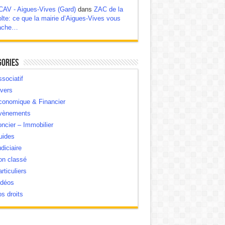
CAV - Aigues-Vives (Gard)
dans
ZAC de la
lte: ce que la mairie d’Aigues-Vives vous
ache…
gories
sociatif
vers
conomique & Financier
vènements
ncier – Immobilier
uides
diciaire
on classé
rticuliers
idéos
s droits