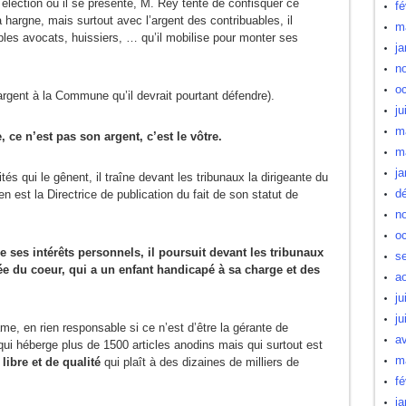
lection où il se présente, M. Rey tente de confisquer ce
fé
a hargne, mais surtout avec l’argent des contribuables, il
m
les avocats, huissiers, … qu’il mobilise pour monter ses
ja
n
oc
l’argent à la Commune qu’il devrait pourtant défendre).
ju
m
e, ce n’est pas son argent, c’est le vôtre.
m
ja
és qui le gênent, il traîne devant les tribunaux la dirigeante du
d
 en est la Directrice de publication du fait de son statut de
n
oc
re ses intérêts personnels, il poursuit devant les tribunaux
s
e du coeur, qui a un enfant handicapé à sa charge et des
a
ju
ju
e, en rien responsable si ce n’est d’être la gérante de
av
if qui héberge plus de 1500 articles anodins mais qui surtout est
m
 libre et de qualité
qui plaît à des dizaines de milliers de
fé
ja