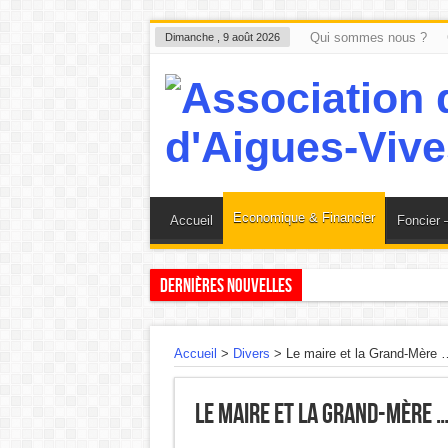
Qui sommes nous ?
Dimanche , 9 août 2026
Economique & Financier
Accueil
Foncier 
Dernières nouvelles
Diffusion décision judiciaire d’intérêt public !
Aigues-Vives : Le Petit Poucet, la ZAC, le maire,
Accueil
>
Divers
>
Le maire et la Grand-Mère 
Madame PRADEILLE maire : EXPLIQUEZ-VOUS
Le maire et la Grand-Mère 
AIGUES-VIVES : Les projets prennent l’eau…mais
Aigues-Vives : Les faits établis sont à l’opposé de