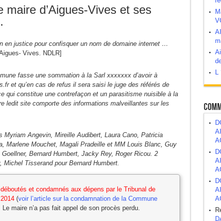
ré
 maire d’Aigues-Vives et ses
M
…
V
abord, demander après.
A
ma
 bombe à retardement ?
n en justice pour confisquer un nom de domaine internet …
Ai
d'Aigues- Vives. NDLR]
de
L 
atrimoine public
mmune fasse une sommation à la Sarl xxxxxxx d’avoir à
.fr et qu’en cas de refus il sera saisi le juge des référés de
e qui constitue une contrefaçon et un parasitisme nuisible à la
 ledit site comporte des informations malveillantes sur les
Comm
D
A
 Myriam Angevin, Mireille Audibert, Laura Cano, Patricia
A
a, Marlene Mouchet, Magali Pradeille et MM Louis Blanc, Guy
D
 Goellner, Bernard Humbert, Jacky Rey, Roger Ricou. 2
A
y, Michel Tisserand pour Bernard Humbert.
A
D
déboutés et condamnés aux dépens par le Tribunal de
A
 2014
(
voir l’article sur la condamnation de la Commune
A
r). Le maire n’a pas fait appel de son procès perdu.
R
D