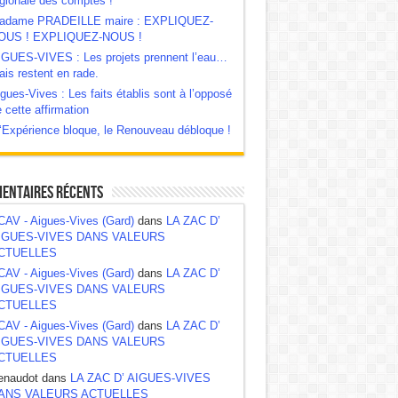
gionale des comptes !
adame PRADEILLE maire : EXPLIQUEZ-
OUS ! EXPLIQUEZ-NOUS !
IGUES-VIVES : Les projets prennent l’eau…
is restent en rade.
gues-Vives : Les faits établis sont à l’opposé
 cette affirmation
‘Expérience bloque, le Renouveau débloque !
entaires récents
CAV - Aigues-Vives (Gard)
dans
LA ZAC D’
IGUES-VIVES DANS VALEURS
CTUELLES
CAV - Aigues-Vives (Gard)
dans
LA ZAC D’
IGUES-VIVES DANS VALEURS
CTUELLES
CAV - Aigues-Vives (Gard)
dans
LA ZAC D’
IGUES-VIVES DANS VALEURS
CTUELLES
enaudot dans
LA ZAC D’ AIGUES-VIVES
ANS VALEURS ACTUELLES