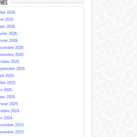
ives
illet 2026
ril 2026
ars 2026
vrier 2026
nvier 2026
écembre 2025
ovembre 2025
tobre 2025
eptembre 2025
oût 2025
illet 2025
in 2025
ars 2025
nvier 2025
tobre 2024
in 2024
écembre 2023
ovembre 2023