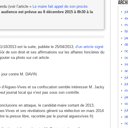
Arch
rdu (voir l’article «
Le maire fait appel de son procès
ju
 audience est prévue au 8 décembre 2015 à 8h30 à la
av
m
fé
ja
d
21/10/2013 est la suite, publiée le 25/04/2013,
d’un article signé
n
Sûr de son droit et ses affirmations sur les affaires foncières du
outer sa photo sur cet article.
oc
s
a
 jour contre M. DAVIN.
ju
ju
bre d’Aigues-Vives et sa confiscation semble intéresser M. Jacky
m
seul journal local qui n’est pas sous son contrôle.
ja
oc
usions en attaque, le candidat-maire sortant de 2013,
ju
gues-Vives et ses révélations gênent sa réélection en mars 2014
re la presse libre, racontée par le journal aiguesvives.fr)
d
n