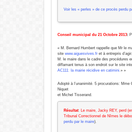
Voir les « perles » de ce procès perdu p
Conseil municipal du 21 Octobre 2013
:
P
« M. Bernard Humbert rappelle que Mr le ma
site
www.aiguesvives.fr
et à entrepris d’agir
M. le maire dans le cadre des procédures en
diffamant tenus à son endroit sur le site in
AC111: la mairie récidive en catimini.
» »
Adopté à l’unanimité. 5 procurations: Mme 
Niquet
et Michel Tisserand.
Résultat
:
Le maire, Jacky REY, perd (enc
Tribunal Correctionnel de Nîmes le débo
perdu par le maire
).