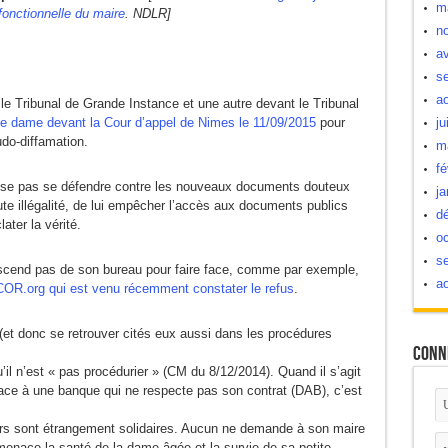
m
fonctionnelle du maire
. NDLR]
n
av
s
a
e Tribunal de Grande Instance et une autre devant le Tribunal
e dame devant la Cour d’appel de Nimes le 11/09/2015
pour
ju
do-diffamation.
m
fé
uisse pas se défendre contre les nouveaux documents douteux
ja
oute illégalité, de lui empêcher l’accès aux documents publics
d
ater la vérité.
oc
s
cend pas de son bureau pour faire face, comme par exemple,
a
OR.org qui est venu récemment constater le refus
.
(et donc se retrouver cités eux aussi dans les procédures
Conn
’il n’est « pas procédurier » (CM du 8/12/2014). Quand il s’agit
face à une banque qui ne respecte pas son contrat (DAB), c’est
ers sont étrangement solidaires. Aucun ne demande à son maire
 menace la santé de la dame âgée et la survie de sa petite