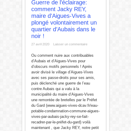
Guerre de l’éclairage:
comment Jacky REY,
maire d’Aigues-Vives a
plongé volontairement un
quartier d’Aubais dans le
noir !
27 avril 2020
Laisser un commentaire
Ou comment nuire aux contribuables
d’Aubais et d’Aigues-Vives pour
d’obscurs motifs personnels ! Après
avoir divisé le village d’Aigues-Vives
avec ses passe-droits pour ses amis,
puis déclenché une guerre de l’eau
contre Aubais qui a valu à la
municipalité du maire d’Aigues-Vives
une remontée de bretelles par le Préfet
du Gard (www.aigues-vives-dcav.fr/eau-
potable-condamnation-commune-aigues-
vives-par-aubais-jacky-rey-se-fait-
recadrer-par-le-préfet-du-gard) voilà
maintenant , que Jacky REY, notre petit