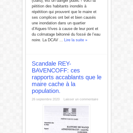
(Gard), est un danger public ! Voici la
pétition des habitants inondés à
répétition qui prouvent que le maire et
ses complices ont bel et bien causés
une inondation dans un quartier
d’Aigues-Vives à cause de leur pont et
du colmatage bétonné du fossé de l’eau
noire. La DCAV ...
Lire la suite »
Scandale REY-
BAVENCOFF: ces
rapports accablants que le
maire cache à la
population.
26 septembre 2020
Laisser un commentaire