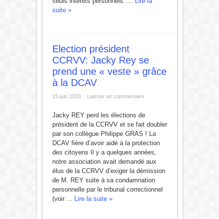
seuls intérêts personnels. ...
Lire la
suite »
Election président
CCRVV: Jacky Rey se
prend une « veste » grâce
à la DCAV
15 juin 2020
Laisser un commentaire
Jacky REY perd les élections de
président de la CCRVV et se fait doubler
par son collègue Philippe GRAS ! La
DCAV fière d’avoir aidé à la protection
des citoyens Il y a quelques années,
notre association avait demandé aux
élus de la CCRVV d’exiger la démission
de M. REY suite à sa condamnation
personnelle par le tribunal correctionnel
(voir ...
Lire la suite »