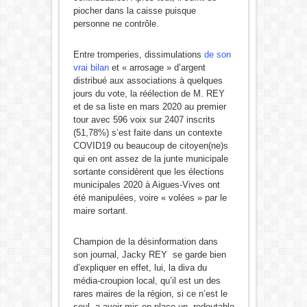
piocher dans la caisse puisque
personne ne contrôle.
Entre tromperies, dissimulations
de son
vrai bilan
et « arrosage » d’argent
distribué aux associations à quelques
jours du vote, la réélection de M. REY
et de sa liste en mars 2020 au premier
tour avec 596 voix sur 2407 inscrits
(51,78%) s’est faite dans un contexte
COVID19 ou beaucoup de citoyen(ne)s
qui en ont assez de la junte municipale
sortante considèrent que les élections
municipales 2020 à Aigues-Vives ont
été manipulées, voire « volées » par le
maire sortant.
Champion de la désinformation dans
son journal, Jacky REY se garde bien
d’expliquer en effet, lui, la diva du
média-croupion local, qu’il est un des
rares maires de la région, si ce n’est le
seul, a avoir mis en place un redoutable