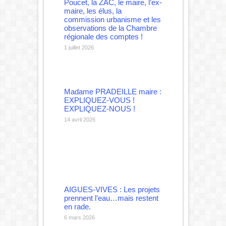
Poucet, la ZAC, le maire, l’ex-
maire, les élus, la
commission urbanisme et les
observations de la Chambre
régionale des comptes !
1 juillet 2026
Madame PRADEILLE maire :
EXPLIQUEZ-VOUS !
EXPLIQUEZ-NOUS !
14 avril 2026
AIGUES-VIVES : Les projets
prennent l’eau…mais restent
en rade.
6 mars 2026