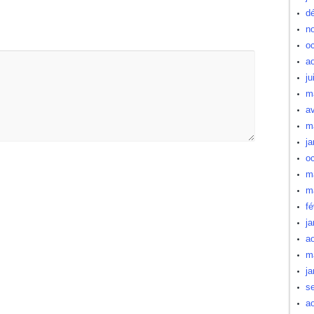
d
n
oc
a
ju
m
av
m
ja
oc
m
m
fé
ja
a
m
ja
s
a