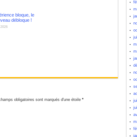
fé
m
érience bloque, le
ja
veau débloque !
n
r 2026
oc
ju
m
m
ja
d
n
oc
s
a
champs obligatoires sont marqués d'une étoile
*
ju
ju
av
m
fé
ja