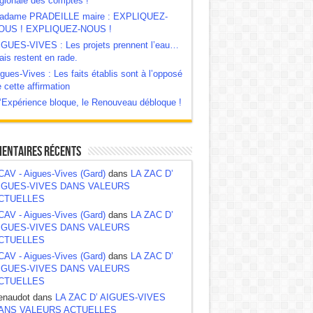
gionale des comptes !
adame PRADEILLE maire : EXPLIQUEZ-
OUS ! EXPLIQUEZ-NOUS !
IGUES-VIVES : Les projets prennent l’eau…
is restent en rade.
gues-Vives : Les faits établis sont à l’opposé
 cette affirmation
‘Expérience bloque, le Renouveau débloque !
entaires récents
CAV - Aigues-Vives (Gard)
dans
LA ZAC D’
IGUES-VIVES DANS VALEURS
CTUELLES
CAV - Aigues-Vives (Gard)
dans
LA ZAC D’
IGUES-VIVES DANS VALEURS
CTUELLES
CAV - Aigues-Vives (Gard)
dans
LA ZAC D’
IGUES-VIVES DANS VALEURS
CTUELLES
enaudot dans
LA ZAC D’ AIGUES-VIVES
ANS VALEURS ACTUELLES