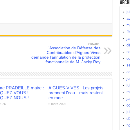
Arch
ju
av
m
fé
ja
Suivant :
d
L’Association de Défense des
n
Contribuables d’Aigues-Vives
demande l’annulation de la protection
oc
fonctionnelle de M. Jacky Rey
s
a
ju
ju
e PRADEILLE maire :
AIGUES-VIVES : Les projets
m
IQUEZ-VOUS !
prennent l’eau…mais restent
IQUEZ-NOUS !
en rade.
ja
 2026
6 mars 2026
oc
ju
d
n