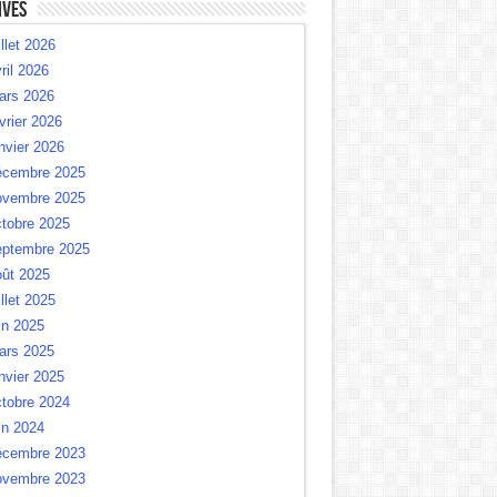
ives
illet 2026
ril 2026
ars 2026
vrier 2026
nvier 2026
écembre 2025
ovembre 2025
tobre 2025
eptembre 2025
oût 2025
illet 2025
in 2025
ars 2025
nvier 2025
tobre 2024
in 2024
écembre 2023
ovembre 2023