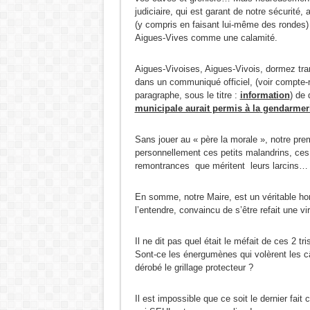
judiciaire, qui est garant de notre sécurité, 
(y compris en faisant lui-même des rondes)
Aigues-Vives comme une calamité.
Aigues-Vivoises, Aigues-Vivois, dormez tranqui
dans un communiqué officiel, (voir compte-
paragraphe, sous le titre :
information
) de 
municipale aurait permis à la
gendarmeri
Sans jouer au « père la morale », notre pre
personnellement ces petits malandrins, ces 
remontrances que méritent leurs larcins…
En somme, notre Maire, est un véritable hom
l’entendre, convaincu de s’être refait une vi
Il ne dit pas quel était le méfait de ces 2 tr
Sont-ce les énergumènes qui volèrent les câ
dérobé le grillage protecteur ?
Il est impossible que ce soit le dernier fait