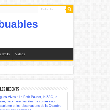
 droits
Vidéos
mbre régionale des comptes !
les récents
gues-Vives : Le Petit Poucet, la ZAC, le
ire, l’ex-maire, les élus, la commission
banisme et les observations de la Chambre