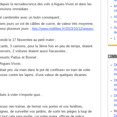
ré
e depuis la recrudescence des vols à Aigues-Vives et dans les
M
environs immédiats :
V
abord, demander après.
A
té cambriolés avec un butin conséquent ;
ma
 bombe à retardement ?
iers jours un vol de câbles de cuivre, de valeur très moyenne,
Ai
our plusieurs jours :
http://www.midilibre.fr/2013/10/12/aigues-
de
L 
atrimoine public
riolé le 17 Novembre au petit matin ;
ards, 3 camions, pour la 3éme fois en peu de temps, étaient
ervoirs, 2 voitures étaient aussi fracassées ;
Comm
nsorts Pattus et Bonnet ;
Aigues-Vivois ;
D
A
tait pris «la main dans le pot de confiture» en train de voler
A
sses contre les lapins, d’une valeur de quelques dizaines
D
A
A
duits à voler n’importe quoi…
D
A
A
ez rien traîner, de fermer vos portes et vos fenêtres,
R
gnes, de surveiller vos jardins, de sortir les pièges à loup de
D
t cela sera inutile, car notre maire, officier de police