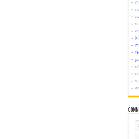
m
n
av
s
a
ju
m
fé
ja
d
oc
s
a
Conn