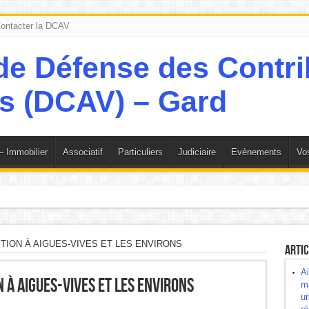
ontacter la DCAV
– Immobilier
Associatif
Particuliers
Judiciaire
Evènements
Vos
 l’ex-maire, les élus, la commission urbanisme et les observations de la Cha
ÉTITION À AIGUES-VIVES ET LES ENVIRONS
Artic
 ! EXPLIQUEZ-NOUS !
Ai
N À AIGUES-VIVES ET LES ENVIRONS
 restent en rade.
ma
ur
 cette affirmation