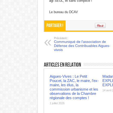
agi SEUL, et sans complice !
Le bureau du DCAV
Partager !
Précédent :
Communiqué de l’association de
Défense des Contribuables Aigues-
vivois
Articles en relation
Aigues-Vives : Le Petit
Madam
Poucet, la ZAC, le maire, l’ex-
EXPL
maire, les élus, la
EXPL
commission urbanisme et les
14 avril
observations de la Chambre
régionale des comptes !
1 juillet 2026