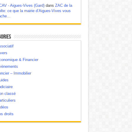
CAV - Aigues-Vives (Gard)
dans
ZAC de la
lte: ce que la mairie d’Aigues-Vives vous
ache…
gories
sociatif
vers
conomique & Financier
vènements
ncier – Immobilier
uides
diciaire
on classé
rticuliers
idéos
s droits