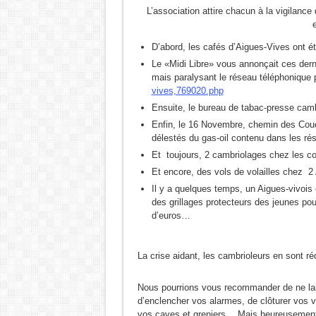
L’association attire chacun à la vigilanc
L ‘Expérience bloque, le Renouveau débloque !
URBANISME MODE AGUES-VIVES : Construire d’
D’abord, les cafés d’Aigues-Vives ont é
ZAC de la Volte : Promesse de développement ou
Le «Midi Libre» vous annonçait ces dern
mais paralysant le réseau téléphonique p
Réunion du DCAV du 21 novembre 2025
vives,769020.php
Aigues-Vives : Gaspillage, abandon et mépris du p
Ensuite, le bureau de tabac-presse camb
Enfin, le 16 Novembre, chemin des Couc
Aigues-Vives : Assez d’héritiers politiques.
délestés du gas-oil contenu dans les rés
Et toujours, 2 cambriolages chez les co
Et encore, des vols de volailles chez 2 
Il y a quelques temps, un Aigues-vivois é
des grillages protecteurs des jeunes pou
d’euros…
La crise aidant, les cambrioleurs en sont ré
Nous pourrions vous recommander de ne laiss
d’enclencher vos alarmes, de clôturer vos vi
vos caves et greniers… Mais heureusement tou