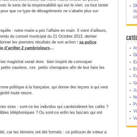
avec le sens de la responsabilité qui est le sien, va tout tenter
D
 pour que ce type de désagréments ne s’abatte plus sur
Vo
c
lle : notre maire a pris l’affaire en main. Il vient d’ailleurs,
rendu du conseil municipal du 21 Octobre 2013, dernier
Caté
donner les premiers résultats de son action
:
sa police
e d’arrêter 2 cambrioleurs
…
As
Di
mier magistrat serait donc bien inspiré de convoquer
E
petits vauriens, ces petits chenapans afin de leur faire les
E
Fo
G
me politique à la française, qui donne des leçons à qui veut
Ju
rginité toute neuve.
N
Pa
istes sires : sont-ce les individus qui cambriolèrent les cafés ?
V
bles téléphoniques ? Ou sont-ce enfin les lascars qui ont
Vo
 cité, car les témoins ont été formels : ce polisson de voleur a