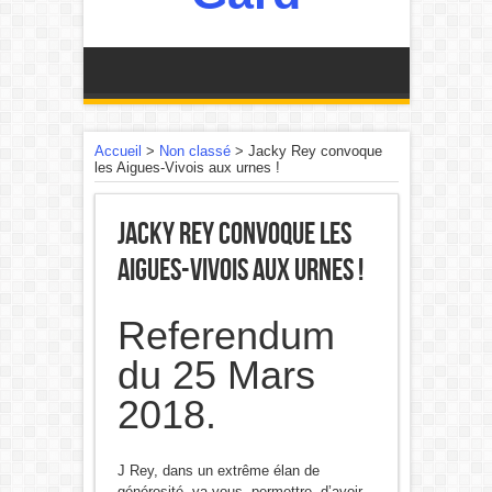
Accueil
>
Non classé
>
Jacky Rey convoque
les Aigues-Vivois aux urnes !
Jacky Rey convoque les
Aigues-Vivois aux urnes !
Referendum
du 25 Mars
2018.
J Rey, dans un extrême élan de
générosité, va vous permettre d’avoir