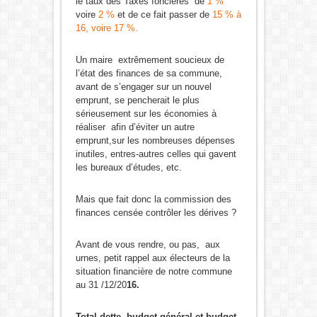
le taux des Taxes foncières de
1 %
voire
2 %
et de ce fait passer de
15 % à
16, voire 17 %.
Un maire extrêmement soucieux de
l’état des finances de sa commune,
avant de s’engager sur un nouvel
emprunt, se pencherait le plus
sérieusement sur les économies à
réaliser afin d’éviter un autre
emprunt,sur les nombreuses dépenses
inutiles, entres-autres celles qui gavent
les bureaux d’études, etc.
Mais que fait donc la commission des
finances censée contrôler les dérives ?
Avant de vous rendre, ou pas, aux
urnes, petit rappel aux électeurs de la
situation financière de notre commune
au 31 /12/20
16.
Total dette budget général et budget