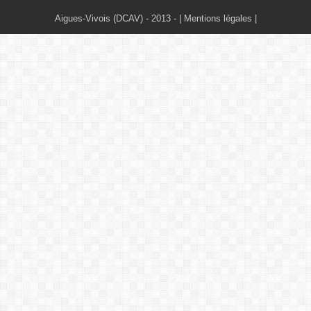
Aigues-Vivois (DCAV)
- 2013 - |
Mentions légales
|