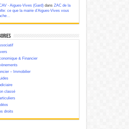
CAV - Aigues-Vives (Gard)
dans
ZAC de la
lte: ce que la mairie d’Aigues-Vives vous
ache…
gories
sociatif
vers
conomique & Financier
vènements
ncier – Immobilier
uides
diciaire
on classé
rticuliers
idéos
s droits