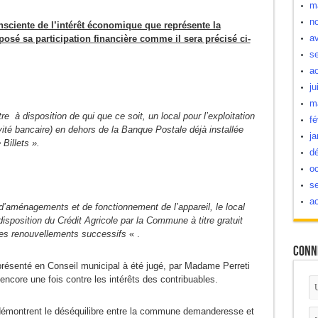
m
n
ciente de l’intérêt économique que représente la
av
osé sa participation financière comme il sera précisé ci-
s
a
ju
m
e à disposition de qui que ce soit, un local pour l’exploitation
fé
vité bancaire) en dehors de la Banque Postale déjà installée
ja
Billets ».
d
oc
s
a
’aménagements et de fonctionnement de l’appareil, le local
isposition du Crédit Agricole par la Commune à titre gratuit
 ses renouvellements successifs
« .
Conn
 présenté en Conseil municipal à été jugé, par Madame Perreti
 encore une fois contre les intérêts des contribuables.
 démontrent le déséquilibre entre la commune demanderesse et