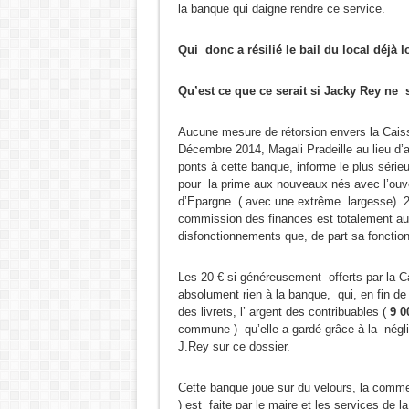
la banque qui daigne rendre ce service.
Qui donc
a résilié le bail du local déjà
Qu’est ce que ce serait si Jacky Rey ne s
Aucune mesure de rétorsion envers la Caiss
Décembre 2014, Magali Pradeille au lieu d’a
ponts à cette banque, informe le plus sér
pour la prime aux nouveaux nés avec l’ouver
d’Epargne ( avec une extrême largesse) 20 
commission des finances est totalement aux
disfonctionnements que, de part sa fonction
Les 20 € si généreusement offerts par la C
absolument rien à la banque, qui, en fin de 
des livrets, l’ argent des contribuables (
9 0
commune ) qu’elle a gardé grâce à la néglig
J.Rey sur ce dossier.
Cette banque joue sur du velours, la comme
) est faite par le maire et les services de l