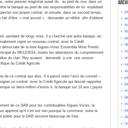
Arch
ux, notre premier magistrat aurait du, au pied du mur, dans un
ttre la banque au pied de ses responsabilités en lui expédiant
ju
pecter son propre contrat, et ensuite, dans un second temps,
e fait d’être » mal assuré « , demander un référé afin d’obtenir
av
m
fé
raire, pendant de longs mois, il a cherché une autre banque, en
ja
finalement signé un nouveau contrat, avec le Crédit
d
élue démocrate de la liste Aigues-Vives Ensemble Mme Peretti
n
unicipal du 08/12/2014, toutes les aberrations du comportement
oc
s élus du clan Rey avaient demandé à voir une version
ifique du Crédit Agricole.
s
a
e de ce contrat aux élus. Il a passé outre l’avis du conseil –
ju
signer un contrat avec le Crédit Agricole qui devrait rapporter,
ju
 presque un demi-million d’euros à la banque sur 10 ans ( payés
m
ja
oc
nement de ce DAB pour les contribuables Aigues-Vivois, la
ju
ous apprend qu’il n’en est rien puisque la commune, outre la
sol public pour le DAB assume beaucoup de frais.
d
n