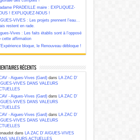
gionale des comptes !
adame PRADEILLE maire : EXPLIQUEZ-
OUS ! EXPLIQUEZ-NOUS !
IGUES-VIVES : Les projets prennent l’eau…
/1
is restent en rade.
gues-Vives : Les faits établis sont à l’opposé
 cette affirmation
‘Expérience bloque, le Renouveau débloque !
entaires récents
CAV - Aigues-Vives (Gard)
dans
LA ZAC D’
IGUES-VIVES DANS VALEURS
CTUELLES
CAV - Aigues-Vives (Gard)
dans
LA ZAC D’
IGUES-VIVES DANS VALEURS
CTUELLES
CAV - Aigues-Vives (Gard)
dans
LA ZAC D’
IGUES-VIVES DANS VALEURS
CTUELLES
enaudot dans
LA ZAC D’ AIGUES-VIVES
ANS VALEURS ACTUELLES