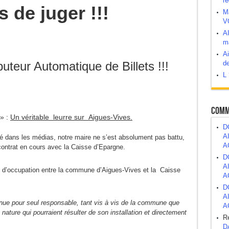
ré
 de juger !!!
M
V
abord, demander après.
A
10
ma
 bombe à retardement ?
Ai
buteur Automatique de Billets !!!
de
L 
atrimoine public
Comm
 » :
Un
véritable leurre sur Aigues-Vives.
D
A
cé dans les médias, notre maire ne s’est absolument pas battu,
A
e contrat en cours avec la Caisse d’Epargne.
D
A
 d’occupation entre la commune d’Aigues-Vives et la Caisse
A
D
A
ue pour seul responsable, tant vis à vis de la commune que
A
 nature qui pourraient résulter de son installation et directement
R
D