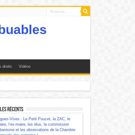
 droits
Vidéos
mbre régionale des comptes !
les récents
gues-Vives : Le Petit Poucet, la ZAC, le
ire, l’ex-maire, les élus, la commission
banisme et les observations de la Chambre