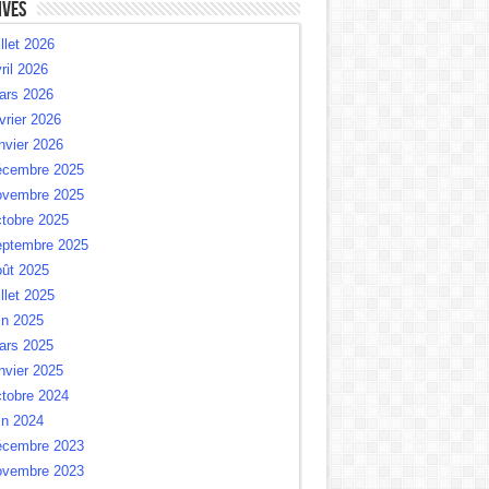
ives
illet 2026
ril 2026
ars 2026
vrier 2026
nvier 2026
écembre 2025
ovembre 2025
tobre 2025
eptembre 2025
oût 2025
illet 2025
in 2025
ars 2025
nvier 2025
tobre 2024
in 2024
écembre 2023
ovembre 2023