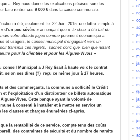
que J. Rey nous donne les explications précises sure les
d
ur faire rentrer ces
9 000 €
dans la caisse communale.
n
oc
réaction à été, seulement le 22 Juin 2015 une lettre simple à
a
e «
d’un peu sévère »
annonçant que «
le choix a été fait de
ju
mais votre attitude jugée comme
purement économique a
lus et usagers,
le conseil municipal s’engageant vers un
m
s soit transmis ces regrets, sachez donc que, bien que notant
av
neutre
pour la clientèle et pour les Aigues-Vivois »
m
ja
 conseil Municipal a J Rey lisait à haute voix le contrat
oc
it, selon ses dires (?) reçu ce même jour à 17 heures.
m
m
s et des commerçants, la commune a sollicité le Crédit
fé
 et l’exploitation d’un distributeur de billets automatique
à Aigues-Vives. Cette banque ayant la volonté de
ja
mune à consenti à installer et à mettre en service un
a
 les clauses et charges énumérées ci-après.
m
ja
que la rentabilité de ce service, compte tenu des coûts
s
pareil, des contraintes de sécurité et du nombre de retraits
a