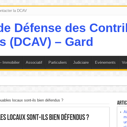
ntacter la DCAV
– Immobilier
Associatif
Particuliers
Judiciaire
Evènements
Vos
 l’ex-maire, les élus, la commission urbanisme et les observations de la Cha
buables locaux sont-ils bien défendus ?
Artic
 ! EXPLIQUEZ-NOUS !
Ai
es locaux sont-ils bien défendus ?
 restent en rade.
ma
ur
 cette affirmation