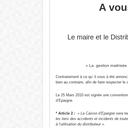
A vous
L ‘Expérience bloque, le Renouveau débloque !
URBANISME MODE AGUES-VIVES : Construire d’
ZAC de la Volte : Promesse de développement ou
Réunion du DCAV du 21 novembre 2025
Le maire et le Distri
Aigues-Vives : Gaspillage, abandon et mépris du p
Aigues-Vives : Assez d’héritiers politiques.
« La gestion maitrisée
Contrairement à ce qu’ il vous à été annon
bien au contraire, afin de faire respecter l
Le 25 Mars 2010 est signée une convention
d’Epargne.
* Article 2
:
» La Caisse d’Epargne sera ten
les tiers des accidents et incidents de toute
à l’utilisation du distributeur ».