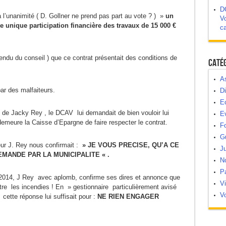
D
à l’unanimité ( D. Gollner ne prend pas part au vote ? ) »
un
Vo
ne unique participation financière des travaux de 15 000 €
c
 rendu du conseil ) que ce contrat présentait des conditions de
Caté
As
par des malfaiteurs.
Di
E
de Jacky Rey , le DCAV lui demandait de bien vouloir lui
E
demeure la Caisse d’Epargne de faire respecter le contrat.
Fo
G
ur J. Rey nous confirmait :
» JE VOUS PRECISE, QU’A CE
Ju
EMANDE PAR LA MUNICIPALITE « .
N
Pa
2014, J Rey avec aplomb, confirme ses dires et annonce que
V
tre les incendies ! En » gestionnaire particulièrement avisé
Vo
T
cette réponse lui suffisait pour :
NE RIEN
ENGAGER