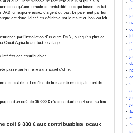
là duquel le Crédit Agricole ne facturera aucun surplus à la
fé
tionne qu’une formule de rentabilité floue qui laisse, en fait,
m
le DAB lui rapporte assez d’argent ou pas. Le paiement par les
ja
banque est donc laissé en définitive par le maire au bon vouloir
n
oc
ju
ncurrence par l’installation d’un autre DAB , puisqu’en plus de
 Crédit Agricole sur tout le village.
m
m
 intérêts des contribuables.
ja
d
it été passé par le maire sans appel d’offre.
n
oc
ne s’en est ému. Les élus de la majorité municipale sont-ils
s
a
ju
Epargne d’un coût de
15 000 €
n’a donc duré que 4 ans au lieu
ju
av
m
ne doit 9 000 € aux contribuables locaux
.
fé
ja