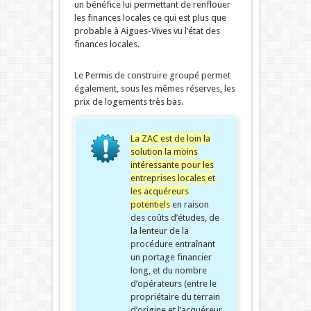
un bénéfice lui permettant de renflouer
les finances locales ce qui est plus que
probable à Aigues-Vives vu l’état des
finances locales.
Le Permis de construire groupé permet
également, sous les mêmes réserves, les
prix de logements très bas.
La ZAC est de loin la
solution la moins
intéressante pour les
entreprises locales et
les acquéreurs
potentiels
en raison
des coûts d’études, de
la lenteur de la
procédure entraînant
un portage financier
long, et du nombre
d’opérateurs (entre le
propriétaire du terrain
d’origine et l’acquéreur