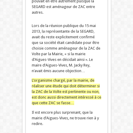
pouvait en être autrement puisque la
SEGARD est aménageur de ZAC entre
autres.
Lors de la réunion publique du 15 mai
2013, la représentante de la SEGARD,
avait du reste explicitement confirmé
que sa société était candidate pour être
choisie comme aménageur de la ZAC de
Volte par la Mairie, « si la mairie
d’Aigues-Vives en décidait ainsi ». Le
maire d’Aigues-Vives, M. Jacky Rey,
n’avait émis aucune objection…
L’organisme chargé, par la mairie, de
réaliser une étude qui doit déterminer si
la ZAC de la Volte est pertinente ou non,
est donc aussi directement intéressé à ce
que cette ZAC se fasse…
Il est encore plus surprenant, que la
mairie d’Aigues-Vives, ne trouve rien à y
redire.