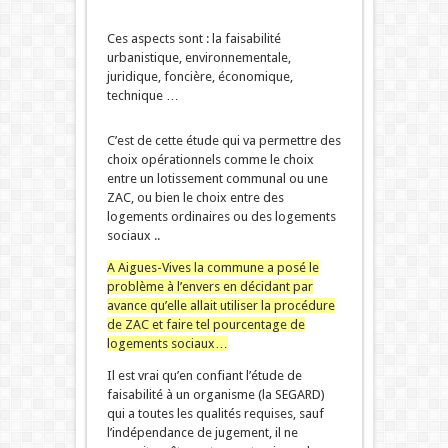
Ces aspects sont : la faisabilité
urbanistique, environnementale,
juridique, foncière, économique,
technique …
C’est de cette étude qui va permettre des
choix opérationnels comme le choix
entre un lotissement communal ou une
ZAC, ou bien le choix entre des
logements ordinaires ou des logements
sociaux ..
A Aigues-Vives la commune a posé le
problème à l’envers en décidant par
avance qu’elle allait utiliser la procédure
de ZAC et faire tel pourcentage de
logements sociaux…
Il est vrai qu’en confiant l’étude de
faisabilité à un organisme (la SEGARD)
qui a toutes les qualités requises, sauf
l’indépendance de jugement, il ne