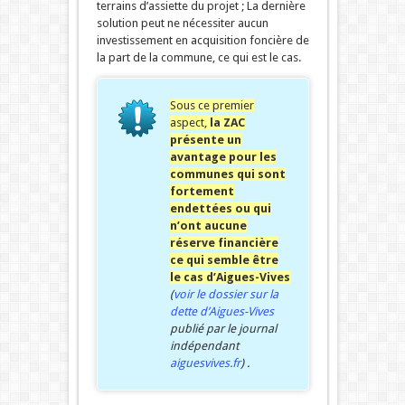
terrains d’assiette du projet ; La dernière
solution peut ne nécessiter aucun
investissement en acquisition foncière de
la part de la commune, ce qui est le cas.
Sous ce premier
aspect,
la ZAC
présente un
avantage pour les
communes qui sont
fortement
endettées ou qui
n’ont aucune
réserve financière
ce qui semble être
le cas d’Aigues-Vives
(
voir le dossier sur la
dette d’Aigues-Vives
publié par le journal
indépendant
aiguesvives.fr
) .