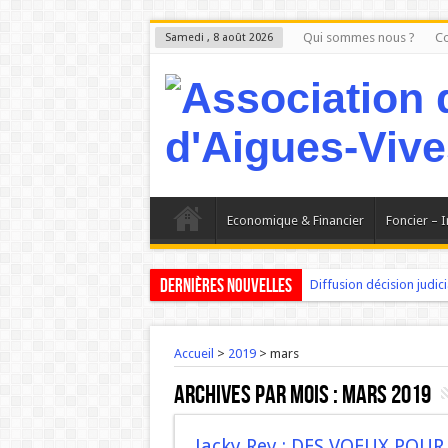
Qui sommes nous ?
Co
Samedi , 8 août 2026
Economique & Financier
Foncier – 
Dernières nouvelles
Diffusion décision judicia
Aigues-Vives : Le Petit 
Madame PRADEILLE mair
Accueil
>
2019
>
mars
AIGUES-VIVES : Les proj
Archives par mois :
mars 2019
Aigues-Vives : Les faits 
L ‘Expérience bloque, l
Jacky Rey : DES VOEUX POUR 