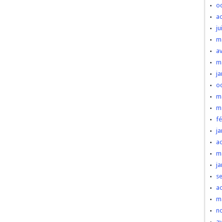
o
a
ju
m
av
m
ja
o
m
m
fé
ja
a
m
ja
s
a
m
n
av