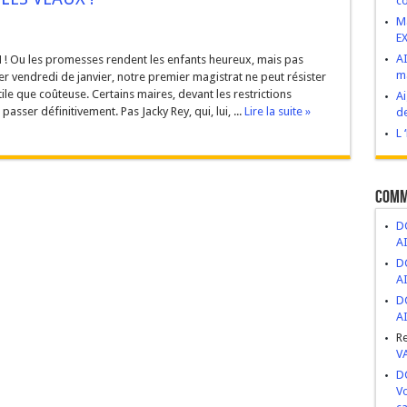
co
VIVES : Construire d’abord, demander après.
M
E
esse de développement ou bombe à retardement ?
AI
u les promesses rendent les enfants heureux, mais pas
ma
r vendredi de janvier, notre premier magistrat ne peut résister
 novembre 2025
le que coûteuse. Certains maires, devant les restrictions
Ai
ge, abandon et mépris du patrimoine public
asser définitivement. Pas Jacky Rey, qui, lui, ...
Lire la suite »
de
ritiers politiques.
L 
Comm
DC
A
DC
A
DC
A
R
V
DC
Vo