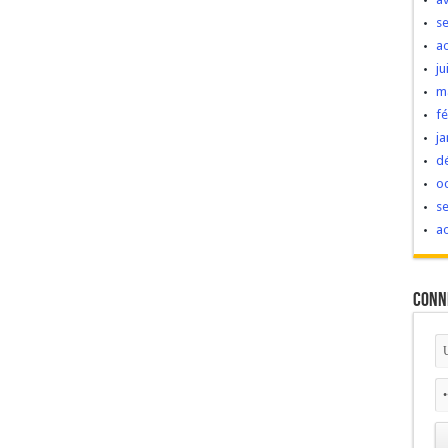
s
a
ju
m
fé
ja
d
o
s
a
Conn