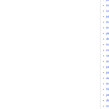
n
o
ju
m
m
ja
d
n
o
s
a
ju
ju
av
m
fé
ja
d
n