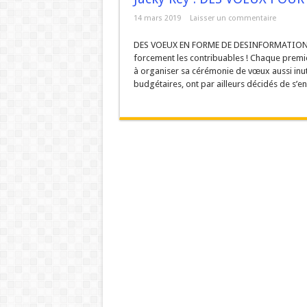
URBANISME MODE AGUES-
14 mars 2019
Laisser un commentaire
ZAC de la Volte : Prom
DES VOEUX EN FORME DE DESINFORMATION ! O
forcement les contribuables ! Chaque premie
Réunion du DCAV du 21
à organiser sa cérémonie de vœux aussi inuti
Aigues-Vives : Gaspilla
budgétaires, ont par ailleurs décidés de s’en p
Aigues-Vives : Assez d’hé