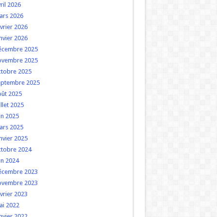
ril 2026
ars 2026
vrier 2026
nvier 2026
écembre 2025
ovembre 2025
ctobre 2025
eptembre 2025
oût 2025
illet 2025
in 2025
ars 2025
nvier 2025
ctobre 2024
in 2024
écembre 2023
ovembre 2023
vrier 2023
ai 2022
nvier 2022