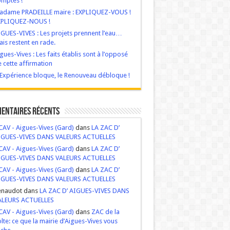
mptes !
adame PRADEILLE maire : EXPLIQUEZ-VOUS !
XPLIQUEZ-NOUS !
GUES-VIVES : Les projets prennent l’eau…
is restent en rade.
gues-Vives : Les faits établis sont à l’opposé
 cette affirmation
‘Expérience bloque, le Renouveau débloque !
entaires récents
AV - Aigues-Vives (Gard)
dans
LA ZAC D’
IGUES-VIVES DANS VALEURS ACTUELLES
AV - Aigues-Vives (Gard)
dans
LA ZAC D’
IGUES-VIVES DANS VALEURS ACTUELLES
AV - Aigues-Vives (Gard)
dans
LA ZAC D’
IGUES-VIVES DANS VALEURS ACTUELLES
enaudot dans
LA ZAC D’ AIGUES-VIVES DANS
ALEURS ACTUELLES
AV - Aigues-Vives (Gard)
dans
ZAC de la
lte: ce que la mairie d’Aigues-Vives vous