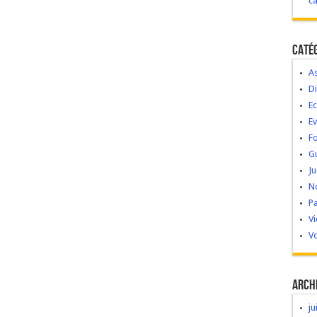
c
Caté
As
Di
Ec
E
Fo
G
Ju
No
Pa
V
Vo
Arch
ju