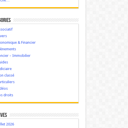
ache…
gories
sociatif
vers
onomique & Financier
vènements
ncier – Immobilier
uides
diciaire
n classé
rticuliers
idéos
s droits
ives
illet 2026