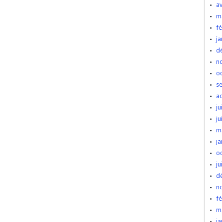
av
m
fé
ja
d
n
o
s
a
ju
ju
m
ja
o
ju
d
n
fé
m
ja