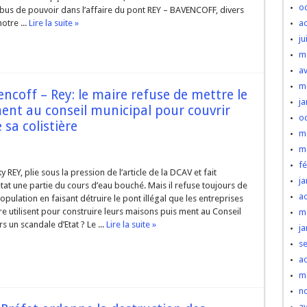
o
abus de pouvoir dans l’affaire du pont REY – BAVENCOFF, divers
otre ...
Lire la suite »
a
ju
m
av
m
encoff – Rey: le maire refuse de mettre le
ja
 ment au conseil municipal pour couvrir
o
 sa colistière
m
m
fé
y REY, plie sous la pression de l’article de la DCAV et fait
ja
tat une partie du cours d’eau bouché. Mais il refuse toujours de
a
opulation en faisant détruire le pont illégal que les entreprises
ère utilisent pour construire leurs maisons puis ment au Conseil
m
s un scandale d’Etat ? Le ...
Lire la suite »
ja
s
a
m
n
av