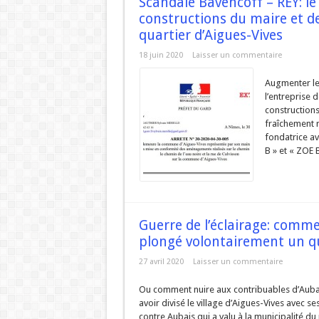
Scandale Bavencoff – REY: le
constructions du maire et de
quartier d’Aigues-Vives
18 juin 2020
Laisser un commentaire
Augmenter le 
l’entreprise d
constructions
fraîchement r
fondatrice a
B » et « ZOE B
Guerre de l’éclairage: comme
plongé volontairement un qua
27 avril 2020
Laisser un commentaire
Ou comment nuire aux contribuables d’Aubai
avoir divisé le village d’Aigues-Vives avec s
contre Aubais qui a valu à la municipalité d