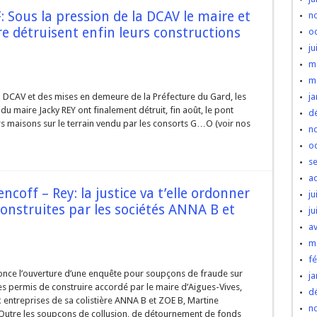
Sous la pression de la DCAV le maire et
n
ère détruisent enfin leurs constructions
o
ju
m
m
la DCAV et des mises en demeure de la Préfecture du Gard, les
ja
du maire Jacky REY ont finalement détruit, fin août, le pont
d
leurs maisons sur le terrain vendu par les consorts G…O (voir nos
n
o
s
a
ncoff – Rey: la justice va t’elle ordonner
ju
onstruites par les sociétés ANNA B et
ju
av
m
fé
nce l’ouverture d’une enquête pour soupçons de fraude sur
ja
es permis de construire accordé par le maire d’Aigues-Vives,
d
x entreprises de sa colistière ANNA B et ZOE B, Martine
n
utre les soupçons de collusion, de détournement de fonds