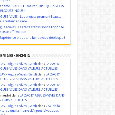
mptes !
adame PRADEILLE maire : EXPLIQUEZ-VOUS !
XPLIQUEZ-NOUS !
GUES-VIVES : Les projets prennent l’eau…
is restent en rade.
gues-Vives : Les faits établis sont à l’opposé
 cette affirmation
‘Expérience bloque, le Renouveau débloque !
entaires récents
AV - Aigues-Vives (Gard)
dans
LA ZAC D’
IGUES-VIVES DANS VALEURS ACTUELLES
AV - Aigues-Vives (Gard)
dans
LA ZAC D’
IGUES-VIVES DANS VALEURS ACTUELLES
AV - Aigues-Vives (Gard)
dans
LA ZAC D’
IGUES-VIVES DANS VALEURS ACTUELLES
enaudot dans
LA ZAC D’ AIGUES-VIVES DANS
ALEURS ACTUELLES
AV - Aigues-Vives (Gard)
dans
ZAC de la
lte: ce que la mairie d’Aigues-Vives vous