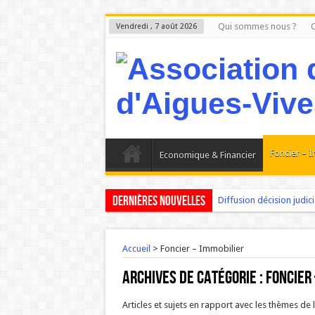
Qui sommes nous ?
C
Vendredi , 7 août 2026
Foncier – 
Economique & Financier
Dernières nouvelles
Diffusion décision judicia
Aigues-Vives : Le Petit 
Madame PRADEILLE mair
Accueil
>
Foncier – Immobilier
AIGUES-VIVES : Les proj
Archives de catégorie :
Foncier
Aigues-Vives : Les faits 
Articles et sujets en rapport avec les thèmes de 
L ‘Expérience bloque, l