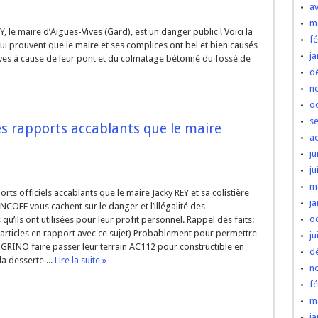
av
m
Y, le maire d’Aigues-Vives (Gard), est un danger public ! Voici la
fé
qui prouvent que le maire et ses complices ont bel et bien causés
ja
ves à cause de leur pont et du colmatage bétonné du fossé de
d
n
o
s
s rapports accablants que le maire
a
ju
ju
m
orts officiels accablants que le maire Jacky REY et sa colistière
ja
COFF vous cachent sur le danger et l’illégalité des
o
qu’ils ont utilisées pour leur profit personnel. Rappel des faits:
s articles en rapport avec ce sujet) Probablement pour permettre
ju
GRINO faire passer leur terrain AC112 pour constructible en
d
a desserte ...
Lire la suite »
n
fé
m
ja