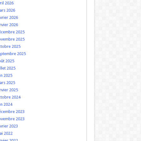
ril 2026
ars 2026
vrier 2026
nvier 2026
écembre 2025
ovembre 2025
ctobre 2025
eptembre 2025
oût 2025
illet 2025
in 2025
ars 2025
nvier 2025
ctobre 2024
in 2024
écembre 2023
ovembre 2023
vrier 2023
ai 2022
nvier 2022