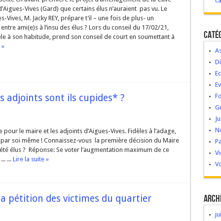
c
’Aigues-Vives (Gard) que certains élus n’auraient pas vu. Le
s-Vives, M. Jacky REY, prépare t’il – une fois de plus- un
ntre ami(e)s à l’insu des élus ? Lors du conseil du 17/02/21,
Caté
èle à son habitude, prend son conseil de court en soumettant à
 »
As
Di
Ec
E
s adjoints sont ils cupides* ?
Fo
G
Ju
No
our le maire et les adjoints d’Aigues-Vives. Fidèles à l’adage,
ue par soi même ! Connaissez-vous la première décision du Maire
Pa
t été élus ? Réponse: Se voter l’augmentation maximum de ce
V
. ...
Lire la suite »
Vo
 pétition des victimes du quartier
Arch
ju