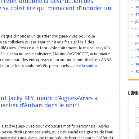
 Préfet ordonne la destruction des
 sa colistière qui menacent d’inonder un
s
a
ju
m
fé
risque d’inonder un quartier d’Aigues-Vives pour que
e sa colistière puisse s’enrichir à vos frais grâce à des
ja
 illégales. C’est ce que font -volontairement- le maire Jacky REY
d
éélu, et sa nouvelle colistière, Martine BAVENCOFF, actionnaire
o
vec son mari des entreprises de promotion immobilière « ANNA
s
 », pour leurs seuls intérêts personnels. ...
Lire la suite »
a
Conn
nt Jacky REY, maire d’Aigues-Vives a
rtier d’Aubais dans le noir !
s et d’Aigues-Vives pour d’obscurs motifs personnels ! Après
es passe-droits pour ses amis, puis déclenché une guerre de l’eau
u maire d’Aigues-Vives une remontée de bretelles par le Préfet du