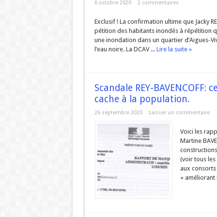
6 octobre 2020
2 commentaires
Exclusif ! La confirmation ultime que Jacky RE
pétition des habitants inondés à répétition 
une inondation dans un quartier d’Aigues-Vi
l’eau noire. La DCAV ...
Lire la suite »
Scandale REY-BAVENCOFF: ce
cache à la population.
26 septembre 2020
Laisser un commentaire
Voici les rapp
Martine BAVEN
constructions 
(voir tous le
aux consorts 
« améliorant l