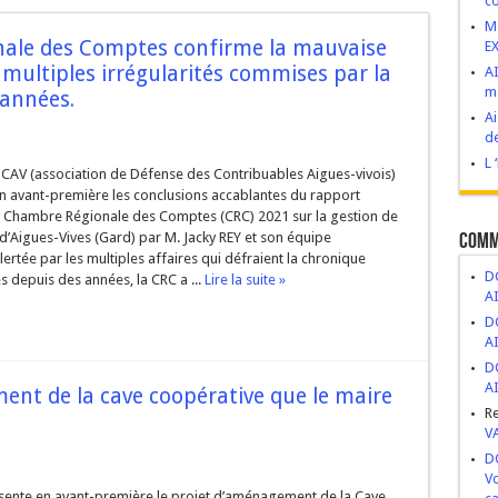
co
VIVES : Construire d’abord, demander après.
M
onale des Comptes confirme la mauvaise
E
esse de développement ou bombe à retardement ?
s multiples irrégularités commises par la
AI
ma
 novembre 2025
 années.
Ai
ge, abandon et mépris du patrimoine public
de
ritiers politiques.
L 
 DCAV (association de Défense des Contribuables Aigues-vivois)
n avant-première les conclusions accablantes du rapport
la Chambre Régionale des Comptes (CRC) 2021 sur la gestion de
Comm
’Aigues-Vives (Gard) par M. Jacky REY et son équipe
lertée par les multiples affaires qui défraient la chronique
DC
s depuis des années, la CRC a ...
Lire la suite »
A
DC
A
DC
A
ent de la cave coopérative que le maire
R
V
DC
Vo
ente en avant-première le projet d’aménagement de la Cave