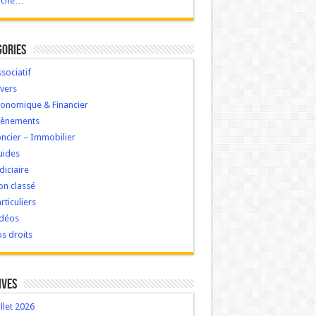
ache…
gories
sociatif
vers
onomique & Financier
vènements
ncier – Immobilier
uides
diciaire
n classé
rticuliers
idéos
s droits
ives
illet 2026