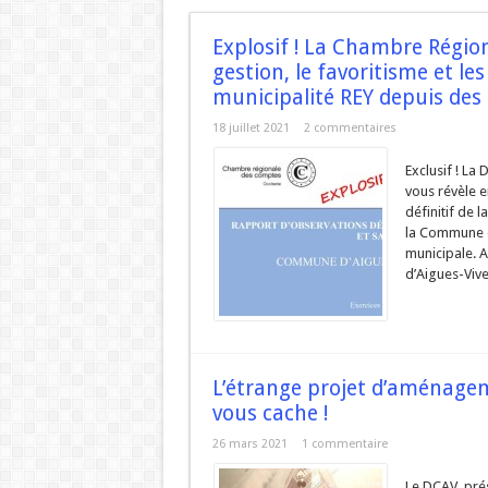
URBANISME MODE AGUES-
Explosif ! La Chambre Régi
ZAC de la Volte : Prom
gestion, le favoritisme et le
Réunion du DCAV du 21
municipalité REY depuis des
Aigues-Vives : Gaspilla
18 juillet 2021
2 commentaires
Aigues-Vives : Assez d’hé
Exclusif ! La
vous révèle e
définitif de 
la Commune d
municipale. A
d’Aigues-Vive
L’étrange projet d’aménagem
vous cache !
26 mars 2021
1 commentaire
Le DCAV prés