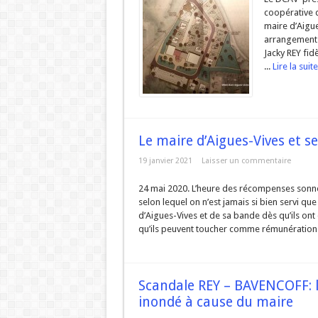
coopérative d
maire d’Aigue
arrangement e
Jacky REY fid
...
Lire la suite
Le maire d’Aigues-Vives et se
19 janvier 2021
Laisser un commentaire
24 mai 2020. L’heure des récompenses sonne p
selon lequel on n’est jamais si bien servi q
d’Aigues-Vives et de sa bande dès qu’ils on
qu’ils peuvent toucher comme rémunération ..
Scandale REY – BAVENCOFF: la
inondé à cause du maire