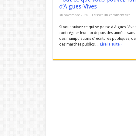
d’Aigues-Vives
URBANISME MODE AGUES-
30 novembre 2020
Laisser un commentaire
ZAC de la Volte : Prom
Réunion du DCAV du 21
Si vous suivez ce qui se passe à Aigues-Vives 
font régner leur Loi depuis des années sans 
Aigues-Vives : Gaspilla
des manipulations d’ écritures publiques, d
des marchés publics, ...
Lire la suite »
Aigues-Vives : Assez d’hé