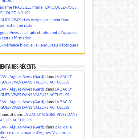
mptes !
adame PRADEILLE maire : EXPLIQUEZ-VOUS !
XPLIQUEZ-NOUS !
GUES-VIVES : Les projets prennent l’eau…
is restent en rade.
gues-Vives : Les faits établis sont à l’opposé
 cette affirmation
‘Expérience bloque, le Renouveau débloque !
entaires récents
AV - Aigues-Vives (Gard)
dans
LA ZAC D’
IGUES-VIVES DANS VALEURS ACTUELLES
AV - Aigues-Vives (Gard)
dans
LA ZAC D’
IGUES-VIVES DANS VALEURS ACTUELLES
AV - Aigues-Vives (Gard)
dans
LA ZAC D’
IGUES-VIVES DANS VALEURS ACTUELLES
enaudot dans
LA ZAC D’ AIGUES-VIVES DANS
ALEURS ACTUELLES
AV - Aigues-Vives (Gard)
dans
ZAC de la
lte: ce que la mairie d’Aigues-Vives vous