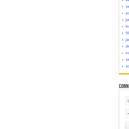
s
a
ju
m
fé
ja
d
o
s
a
Conn