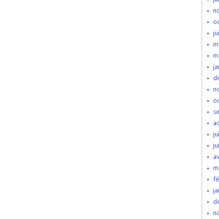
n
o
ju
m
m
ja
d
n
o
s
a
ju
ju
av
m
fé
ja
d
n