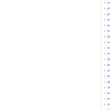
o
a
ju
m
av
m
ja
o
m
m
fé
ja
a
m
ja
s
a
m
n
av