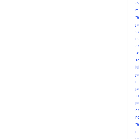
av
m
fé
ja
d
n
o
s
a
ju
ju
m
ja
o
ju
d
n
fé
m
ja