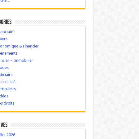
ache…
gories
sociatif
vers
onomique & Financier
vènements
ncier – Immobilier
uides
diciaire
n classé
rticuliers
idéos
s droits
ives
illet 2026