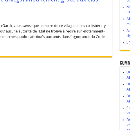
co
VIVES : Construire d’abord, demander après.
M
E
esse de développement ou bombe à retardement ?
AI
ma
 novembre 2025
(Gard), vous savez que le maire de ce village et ses co-listiers y
Ai
qu’ aucune autorité de l’Etat ne trouve à redire sur -notamment-
ge, abandon et mépris du patrimoine public
de
es marchés publics attribués aux amis dans l’ ignorance du Code
ritiers politiques.
L 
Comm
DC
A
DC
A
DC
A
R
V
DC
Vo