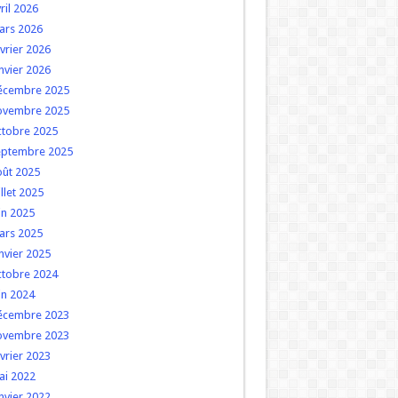
ril 2026
ars 2026
vrier 2026
nvier 2026
écembre 2025
ovembre 2025
ctobre 2025
eptembre 2025
oût 2025
illet 2025
in 2025
ars 2025
nvier 2025
ctobre 2024
in 2024
écembre 2023
ovembre 2023
vrier 2023
ai 2022
nvier 2022