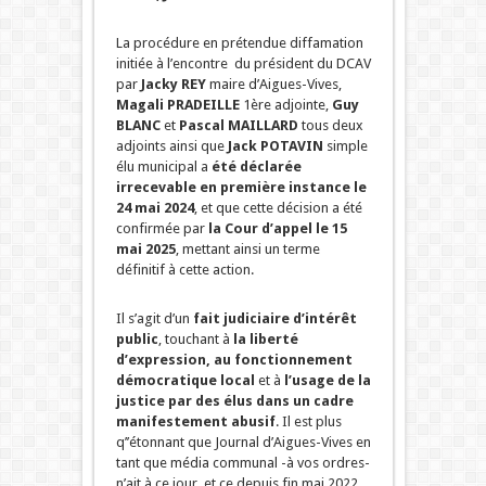
La procédure en prétendue diffamation
initiée à l’encontre du président du DCAV
par
Jacky REY
maire d’Aigues-Vives,
Magali PRADEILLE
1ère adjointe,
Guy
BLANC
et
Pascal MAILLARD
tous deux
adjoints ainsi que
Jack POTAVIN
simple
élu municipal a
été déclarée
irrecevable en première instance le
24 mai 2024
, et que cette décision a été
confirmée par
la Cour d’appel le 15
mai 2025
, mettant ainsi un terme
définitif à cette action.
Il s’agit d’un
fait judiciaire d’intérêt
public
, touchant à
la liberté
d’expression, au fonctionnement
démocratique local
et à
l’usage de la
justice par des élus dans un cadre
manifestement abusif
. Il est plus
q’’étonnant que Journal d’Aigues-Vives en
tant que média communal -à vos ordres-
n’ait à ce jour, et ce depuis fin mai 2022