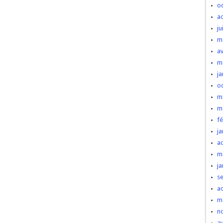
o
a
ju
m
av
m
ja
o
m
m
fé
ja
a
m
ja
s
a
m
n
av