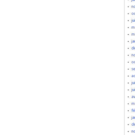
n
o
ju
m
m
ja
d
n
o
s
a
ju
ju
av
m
fé
ja
d
n