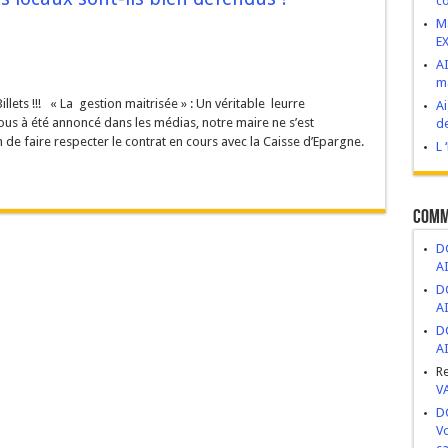
co
VIVES : Construire d’abord, demander après.
M
E
esse de développement ou bombe à retardement ?
AI
ma
/10
 novembre 2025
llets !!! « La gestion maitrisée » : Un véritable leurre
Ai
ge, abandon et mépris du patrimoine public
vous à été annoncé dans les médias, notre maire ne s’est
de
 de faire respecter le contrat en cours avec la Caisse d’Epargne.
ritiers politiques.
L 
Comm
DC
A
DC
A
DC
A
R
V
DC
Vo