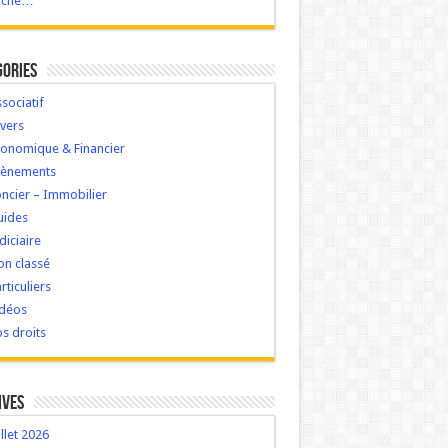
ache…
gories
sociatif
vers
onomique & Financier
vènements
ncier – Immobilier
uides
diciaire
n classé
rticuliers
idéos
s droits
ives
illet 2026