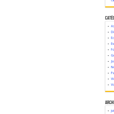
c
Caté
As
Di
Ec
E
Fo
G
Ju
No
Pa
V
Vo
Arch
ju