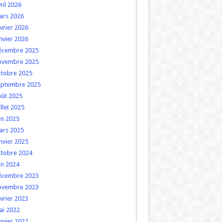
ril 2026
ars 2026
vrier 2026
nvier 2026
écembre 2025
ovembre 2025
ctobre 2025
eptembre 2025
oût 2025
illet 2025
in 2025
ars 2025
nvier 2025
ctobre 2024
in 2024
écembre 2023
ovembre 2023
vrier 2023
ai 2022
nvier 2022