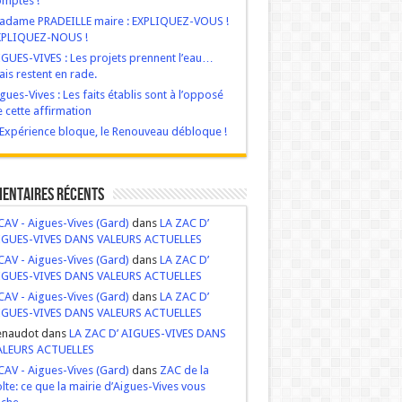
mptes !
adame PRADEILLE maire : EXPLIQUEZ-VOUS !
XPLIQUEZ-NOUS !
GUES-VIVES : Les projets prennent l’eau…
is restent en rade.
/201
gues-Vives : Les faits établis sont à l’opposé
 cette affirmation
‘Expérience bloque, le Renouveau débloque !
entaires récents
AV - Aigues-Vives (Gard)
dans
LA ZAC D’
IGUES-VIVES DANS VALEURS ACTUELLES
AV - Aigues-Vives (Gard)
dans
LA ZAC D’
IGUES-VIVES DANS VALEURS ACTUELLES
AV - Aigues-Vives (Gard)
dans
LA ZAC D’
IGUES-VIVES DANS VALEURS ACTUELLES
enaudot dans
LA ZAC D’ AIGUES-VIVES DANS
ALEURS ACTUELLES
AV - Aigues-Vives (Gard)
dans
ZAC de la
lte: ce que la mairie d’Aigues-Vives vous