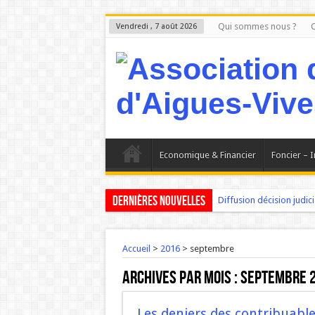
Qui sommes nous ?
C
Vendredi , 7 août 2026
Economique & Financier
Foncier – 
Dernières nouvelles
Diffusion décision judicia
Aigues-Vives : Le Petit 
Madame PRADEILLE mair
Accueil
>
2016
>
septembre
AIGUES-VIVES : Les proj
Archives par mois :
septembre 
Aigues-Vives : Les faits 
L ‘Expérience bloque, l
Les deniers des contribuable