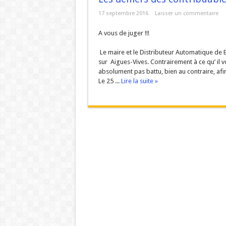
URBANISME MODE AGUES-
17 septembre 2016
Laisser un commentaire
ZAC de la Volte : Prom
A vous de juger !!!
10
Réunion du DCAV du 21
Le maire et le Distributeur Automatique de Bi
Aigues-Vives : Gaspilla
sur Aigues-Vives. Contrairement à ce qu’ il 
absolument pas battu, bien au contraire, afin
Aigues-Vives : Assez d’hé
Le 25 ...
Lire la suite »