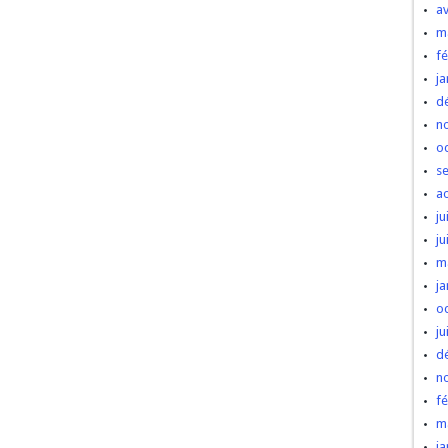
av
m
fé
ja
d
n
o
s
a
ju
ju
m
ja
o
ju
d
n
fé
m
ja