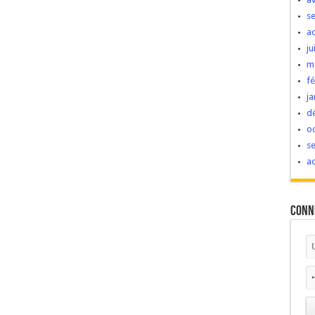
s
a
ju
m
fé
ja
d
o
s
a
Conn