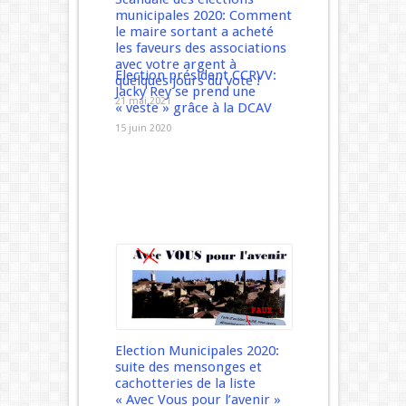
municipales 2020: Comment
le maire sortant a acheté
les faveurs des associations
avec votre argent à
Election président CCRVV:
quelques jours du vote !
Jacky Rey se prend une
21 mai 2021
« veste » grâce à la DCAV
15 juin 2020
Election Municipales 2020:
suite des mensonges et
cachotteries de la liste
« Avec Vous pour l’avenir »