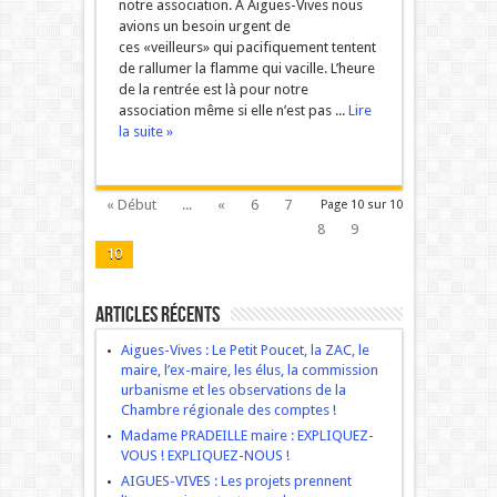
notre association. A Aigues-Vives nous
avions un besoin urgent de
ces «veilleurs» qui pacifiquement tentent
de rallumer la flamme qui vacille. L’heure
de la rentrée est là pour notre
association même si elle n’est pas ...
Lire
la suite »
« Début
...
«
6
7
Page 10 sur 10
8
9
10
Articles récents
Aigues-Vives : Le Petit Poucet, la ZAC, le
maire, l’ex-maire, les élus, la commission
urbanisme et les observations de la
Chambre régionale des comptes !
Madame PRADEILLE maire : EXPLIQUEZ-
VOUS ! EXPLIQUEZ-NOUS !
AIGUES-VIVES : Les projets prennent