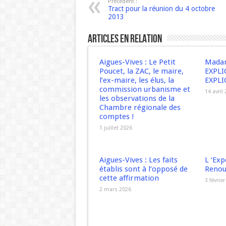
Précédent :
Tract pour la réunion du 4 octobre
2013
Articles en relation
Aigues-Vives : Le Petit
Madam
Poucet, la ZAC, le maire,
EXPLI
l’ex-maire, les élus, la
EXPLI
commission urbanisme et
14 avril
les observations de la
Chambre régionale des
comptes !
1 juillet 2026
Aigues-Vives : Les faits
L ‘Exp
établis sont à l’opposé de
Renou
cette affirmation
3 févrie
2 mars 2026