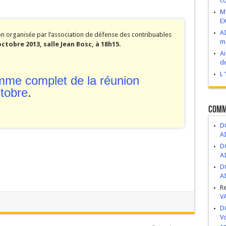
co
VIVES : Construire d’abord, demander après.
M
E
esse de développement ou bombe à retardement ?
AI
n organisée par l’association de défense des contribuables
ma
 novembre 2025
octobre 2013, salle Jean Bosc, à 18h15.
Ai
ge, abandon et mépris du patrimoine public
de
ritiers politiques.
L 
amme complet de la réunion
ctobre
.
Comm
DC
A
DC
A
DC
A
R
V
DC
Vo