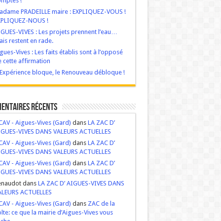
mptes !
adame PRADEILLE maire : EXPLIQUEZ-VOUS !
XPLIQUEZ-NOUS !
GUES-VIVES : Les projets prennent l’eau…
is restent en rade.
gues-Vives : Les faits établis sont à l’opposé
 cette affirmation
‘Expérience bloque, le Renouveau débloque !
entaires récents
AV - Aigues-Vives (Gard)
dans
LA ZAC D’
IGUES-VIVES DANS VALEURS ACTUELLES
AV - Aigues-Vives (Gard)
dans
LA ZAC D’
IGUES-VIVES DANS VALEURS ACTUELLES
AV - Aigues-Vives (Gard)
dans
LA ZAC D’
IGUES-VIVES DANS VALEURS ACTUELLES
enaudot dans
LA ZAC D’ AIGUES-VIVES DANS
ALEURS ACTUELLES
AV - Aigues-Vives (Gard)
dans
ZAC de la
lte: ce que la mairie d’Aigues-Vives vous