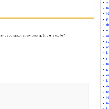
av
m
fé
ja
d
n
champs obligatoires sont marqués d'une étoile
*
o
s
a
ju
ju
m
ja
o
ju
d
n
fé
m
ja