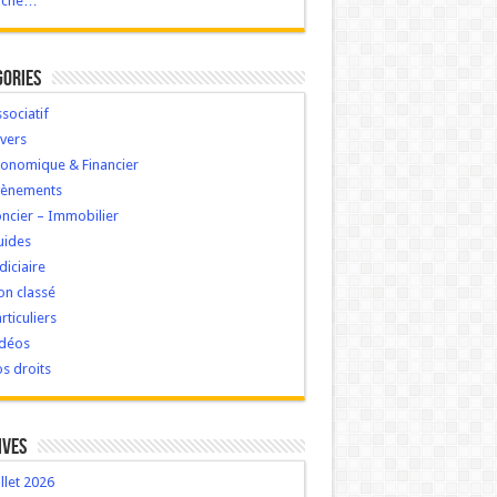
ache…
gories
sociatif
vers
onomique & Financier
vènements
ncier – Immobilier
uides
diciaire
n classé
rticuliers
idéos
s droits
ives
illet 2026