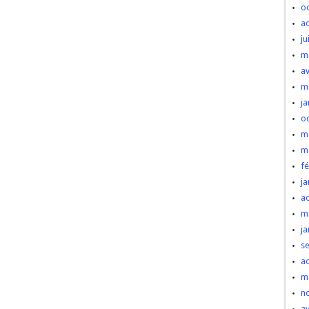
o
a
ju
m
av
m
ja
o
m
m
fé
ja
a
m
ja
s
a
m
n
av