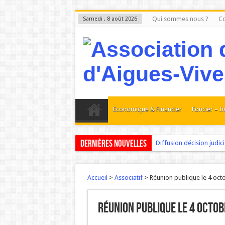
Qui sommes nous ?
Co
Samedi , 8 août 2026
Economique & Financier
Foncier – I
Dernières nouvelles
Diffusion décision judicia
Aigues-Vives : Le Petit 
Madame PRADEILLE mair
Accueil
>
Associatif
>
Réunion publique le 4 oct
AIGUES-VIVES : Les proj
Réunion publique le 4 octob
Aigues-Vives : Les faits 
L ‘Expérience bloque, l