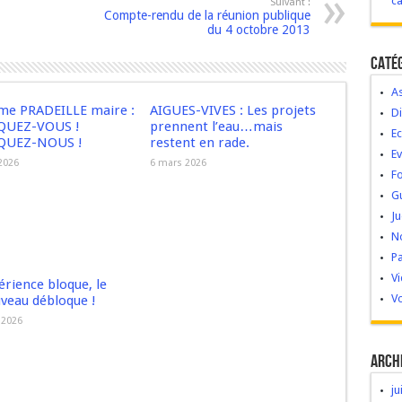
c
Suivant :
Compte-rendu de la réunion publique
du 4 octobre 2013
Caté
As
e PRADEILLE maire :
AIGUES-VIVES : Les projets
Di
QUEZ-VOUS !
prennent l’eau…mais
Ec
QUEZ-NOUS !
restent en rade.
E
 2026
6 mars 2026
Fo
G
Ju
No
Pa
V
érience bloque, le
Vo
veau débloque !
r 2026
Arch
ju