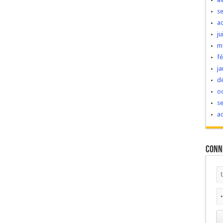
s
a
ju
m
fé
ja
d
o
s
a
Conn