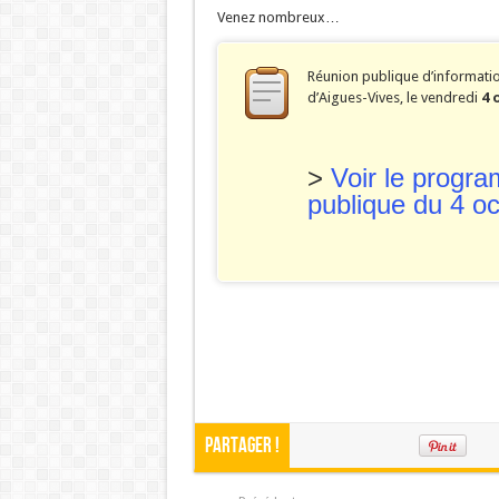
Venez nombreux…
URBANISME MODE AGUES-
ZAC de la Volte : Prom
Réunion publique d’informatio
Réunion du DCAV du 21
d’Aigues-Vives, le vendredi
4 
Aigues-Vives : Gaspilla
Aigues-Vives : Assez d’hé
>
Voir le progr
publique du 4 o
Partager !