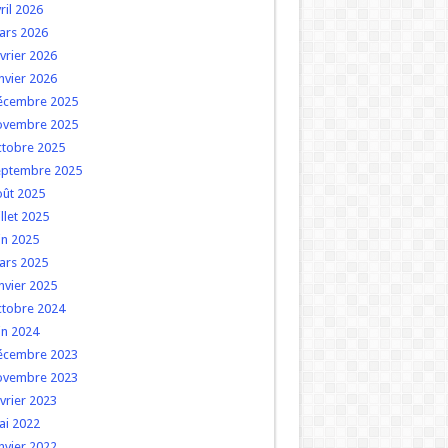
ril 2026
ars 2026
vrier 2026
nvier 2026
écembre 2025
ovembre 2025
ctobre 2025
eptembre 2025
oût 2025
illet 2025
in 2025
ars 2025
nvier 2025
ctobre 2024
in 2024
écembre 2023
ovembre 2023
vrier 2023
ai 2022
nvier 2022