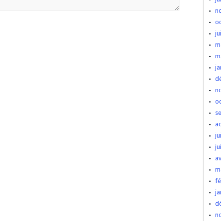
n
o
ju
m
m
ja
d
n
o
s
a
ju
ju
av
m
fé
ja
d
n