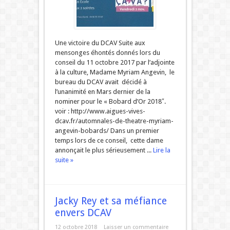
Une victoire du DCAV Suite aux
mensonges éhontés donnés lors du
conseil du 11 octobre 2017 par l’adjointe
à la culture, Madame Myriam Angevin, le
bureau du DCAV avait décidé à
l’unanimité en Mars dernier de la
nominer pour le « Bobard d’Or 2018″.
voir : http://www.aigues-vives-
dcav.fr/automnales-de-theatre-myriam-
angevin-bobards/ Dans un premier
temps lors de ce conseil, cette dame
annonçait le plus sérieusement ...
Lire la
suite »
Jacky Rey et sa méfiance
envers DCAV
12 octobre 2018
Laisser un commentaire