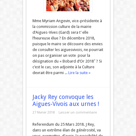
Mme Myriam Angevin, vice-présidente à
la commission culture de la mairie
d’Aigues-Vives (Gard) sera t’ elle
l’heureuse élue ? En décembre 2018,
puisque le maire se découvre des envies
de consulter les aiguesvivois, ne pourrait
on pas organiser un vote pour la
désignation du « Bobard d’Or 2018″ ? Si
c’est le cas, son adjointe à la Culture
devrait être parmi ...
Lire la suite »
Jacky Rey convoque les
Aigues-Vivois aux urnes !
27 février 2018
Laisser un commentaire
Referendum du 25 Mars 2018. J Rey,
dans un extrême élan de générosité, va
vous permettre d’avoir la possibilité de