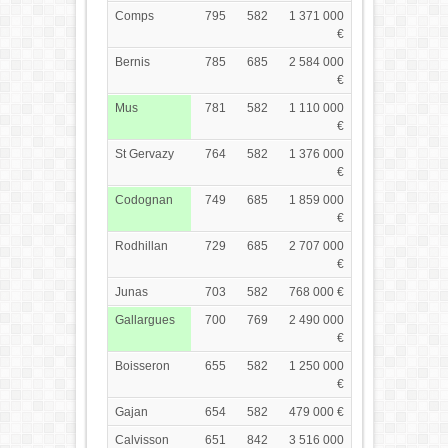
Comps
795
582
1 371 000
€
Bernis
785
685
2 584 000
€
Mus
781
582
1 110 000
€
St Gervazy
764
582
1 376 000
€
Codognan
749
685
1 859 000
€
Rodhillan
729
685
2 707 000
€
Junas
703
582
768 000 €
Gallargues
700
769
2 490 000
€
Boisseron
655
582
1 250 000
€
Gajan
654
582
479 000 €
Calvisson
651
842
3 516 000