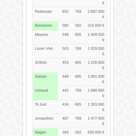
€
Redessan
650
769
2 697 000
€
Boissieres
580
582
315 000 €
Meynes
548
685
1 409 000
€
Lunel -Viel
503
769
1 929 000
€
St Brés
453
685
1 226 000
€
Aubais
448
685
1 061 000
€
Uchaud
445
769
1 898 000
€
St-Just
434
685
1 303 000
€
Jonquiéres
407
769
1 477 000
€
Nages
394
582
635 000 €