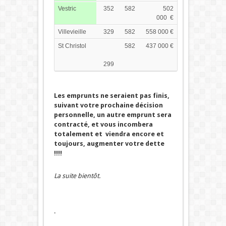
Vestric
352
582
502
000 €
Villevieille
329
582
558 000 €
St Christol
582
437 000 €
299
Les emprunts ne seraient pas finis,
suivant votre prochaine décision
personnelle, un autre emprunt sera
contracté, et vous incombera
totalement et viendra encore et
toujours, augmenter votre dette
!!!!
La suite bientôt.
.