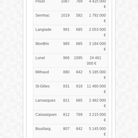
Poulx
1087
769
4 425 000
€
Sernhac
1019
582
1 792 000
€
Langlade
991
685
2 053 000
€
Montfrin
985
685
3 184 000
€
Lunel
966
1095
24 461
000 €
Milhaud
880
842
5 185 000
€
St-Gilles
831
918
11 460 000
€
Lansargues
821
685
2 482 000
€
Caissargues
812
769
3 215 000
€
Bouillarg.
807
842
5 145 000
€