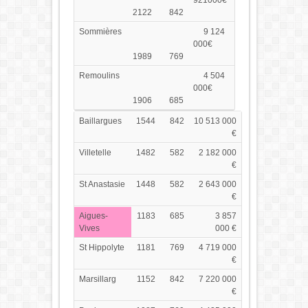
921000€
2122
842
Sommières
9 124
000€
1989
769
Remoulins
4 504
000€
1906
685
Baillargues
1544
842
10 513 000
€
Villetelle
1482
582
2 182 000
€
St Anastasie
1448
582
2 643 000
€
Aigues-
1183
685
3 857
Vives
000 €
St Hippolyte
1181
769
4 719 000
€
Marsillarg
1152
842
7 220 000
€