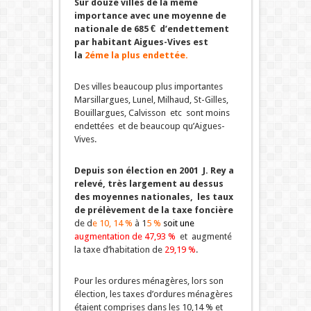
Sur douze villes de la même
importance avec une moyenne de
nationale de 685 € d’endettement
par habitant Aigues-Vives est
la
2éme la plus endettée.
Des villes beaucoup plus importantes
Marsillargues, Lunel, Milhaud, St-Gilles,
Bouillargues, Calvisson etc sont moins
endettées et de beaucoup qu’Aigues-
Vives.
Depuis son élection en 2001 J. Rey a
relevé, très largement au dessus
des moyennes nationales, les taux
de prélèvement de la taxe foncière
de d
e 10, 14 %
à 1
5 %
soit une
augmentation de 47,93 %
et augmenté
la taxe d’habitation de
29,19 %
.
Pour les ordures ménagères, lors son
élection, les taxes d’ordures ménagères
étaient comprises dans les 10,14 % et