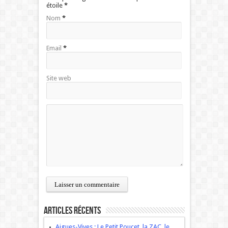
étoile
*
Nom
*
Email
*
Site web
Articles récents
Aigues-Vives : Le Petit Poucet, la ZAC, le