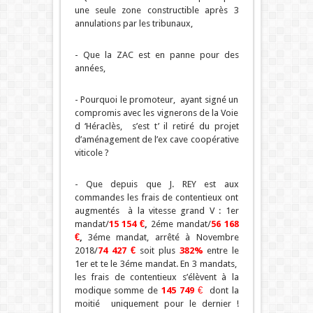
une seule zone constructible après 3
annulations par les tribunaux,
- Que la ZAC est en panne pour des
années,
- Pourquoi le promoteur, ayant signé un
compromis avec les vignerons de la Voie
d ‘Héraclès, s’est t’ il retiré du projet
d’aménagement de l’ex cave coopérative
viticole ?
- Que depuis que J. REY est aux
commandes les frais de contentieux ont
augmentés à la vitesse grand V : 1er
mandat/
15 154
€
,
2éme mandat/
56 168
€
,
3éme mandat, arrêté à Novembre
2018/
74 427 €
soit plus
3
82
%
entre le
1er et te le 3éme mandat. En 3 mandats,
les frais de contentieux s’élèvent à la
modique somme de
145 749
€
dont la
moitié uniquement pour le dernier !