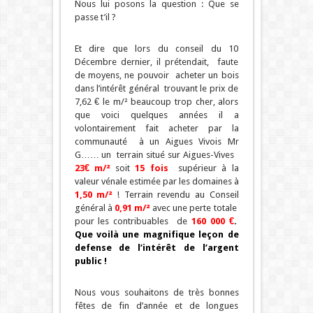
Nous lui posons la question : Que se
passe t’il ?
Et dire que lors du conseil du 10
Décembre dernier, il prétendait, faute
de moyens, ne pouvoir acheter un bois
dans l’intérêt général trouvant le prix de
7,62 € le m/² beaucoup trop cher, alors
que voici quelques années il a
volontairement fait acheter par la
communauté à un Aigues Vivois Mr
G…… un terrain situé sur Aigues-Vives
23€
m/²
soit
15 fois
supérieur à la
valeur vénale estimée par les domaines à
1,50 m/²
! Terrain revendu au Conseil
général à
0,91 m/²
avec une perte totale
pour les contribuables de
160 000 €
.
Que voilà une magnifique leçon de
defense de l’intérêt de l’argent
public !
Nous vous souhaitons de très bonnes
fêtes de fin d’année et de longues