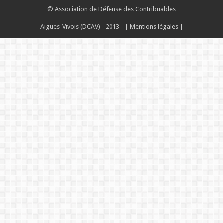
©
Association de Défense des Contribuables
Aigues-Vivois (DCAV)
- 2013 - |
Mentions légales
|