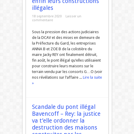
enfin leurs constructions
illégales
18 septembre 2020
Laisser un
commentaire
Sous la pression des actions judiciaires
de la DCAV et des mises en demeure de
la Préfecture du Gard, les entreprises
ANNA B et ZOE B de la colistière du
maire Jacky REY ont finalement détruit,
fin août, le pont illégal qu’elles utilisaient
pour construire leurs maisons sur le
terrain vendu par les consorts G…O (voir
nos révélations sur l’affaire ...
Lire la suite
»
Scandale du pont illégal
Bavencoff – Rey: la justice
va t’elle ordonner la
destruction des maisons