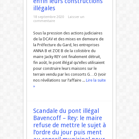
enfin leurs constructions
illégales
18 septembre 2020
Laisser un
commentaire
Sous la pression des actions judiciaires
de la DCAV et des mises en demeure de
la Préfecture du Gard, les entreprises
ANNA B et ZOE B de la colistière du
maire Jacky REY ont finalement détruit,
fin août, le pont illégal qu’elles utilisaient
pour construire leurs maisons sur le
terrain vendu par les consorts G…O (voir
nos révélations sur l’affaire ...
Lire la suite
»
Scandale du pont illégal
Bavencoff – Rey: le maire
refuse de mettre le sujet à
l’ordre du jour puis ment