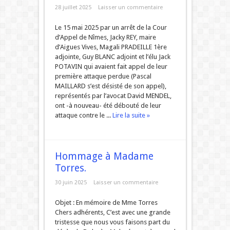
28 juillet 2025
Laisser un commentaire
Le 15 mai 2025 par un arrêt de la Cour
d’Appel de Nîmes, Jacky REY, maire
d’Aigues Vives, Magali PRADEILLE 1ère
adjointe, Guy BLANC adjoint et l’élu Jack
POTAVIN qui avaient fait appel de leur
première attaque perdue (Pascal
MAILLARD s’est désisté de son appel),
représentés par l’avocat David MENDEL,
ont -à nouveau- été débouté de leur
attaque contre le ...
Lire la suite »
Hommage à Madame
Torres.
30 juin 2025
Laisser un commentaire
Objet : En mémoire de Mme Torres
Chers adhérents, C’est avec une grande
tristesse que nous vous faisons part du