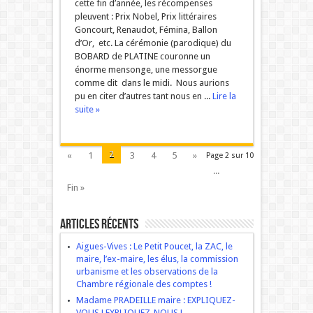
cette fin d’année, les récompenses
pleuvent : Prix Nobel, Prix littéraires
Goncourt, Renaudot, Fémina, Ballon
d’Or, etc. La cérémonie (parodique) du
BOBARD de PLATINE couronne un
énorme mensonge, une messorgue
comme dit dans le midi. Nous aurions
pu en citer d’autres tant nous en ...
Lire la
suite »
2
«
1
3
4
5
»
Page 2 sur 10
...
Fin »
Articles récents
Aigues-Vives : Le Petit Poucet, la ZAC, le
maire, l’ex-maire, les élus, la commission
urbanisme et les observations de la
Chambre régionale des comptes !
Madame PRADEILLE maire : EXPLIQUEZ-
VOUS ! EXPLIQUEZ-NOUS !