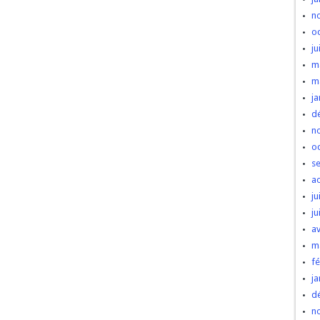
n
o
ju
m
m
ja
d
n
o
s
a
ju
ju
av
m
fé
ja
d
n