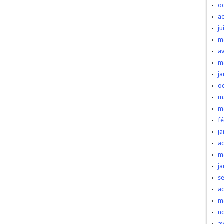
o
a
ju
m
av
m
ja
o
m
m
fé
ja
a
m
ja
s
a
m
n
av