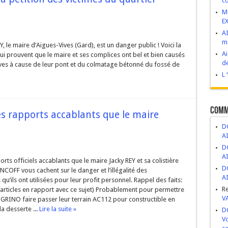
co
VIVES : Construire d’abord, demander après.
M
E
esse de développement ou bombe à retardement ?
AI
ma
 novembre 2025
Y, le maire d’Aigues-Vives (Gard), est un danger public ! Voici la
Ai
qui prouvent que le maire et ses complices ont bel et bien causés
ge, abandon et mépris du patrimoine public
de
ves à cause de leur pont et du colmatage bétonné du fossé de
ritiers politiques.
L 
Comm
s rapports accablants que le maire
DC
A
DC
A
orts officiels accablants que le maire Jacky REY et sa colistière
DC
COFF vous cachent sur le danger et l’illégalité des
A
qu’ils ont utilisées pour leur profit personnel. Rappel des faits:
R
s articles en rapport avec ce sujet) Probablement pour permettre
V
GRINO faire passer leur terrain AC112 pour constructible en
a desserte ...
Lire la suite »
DC
Vo