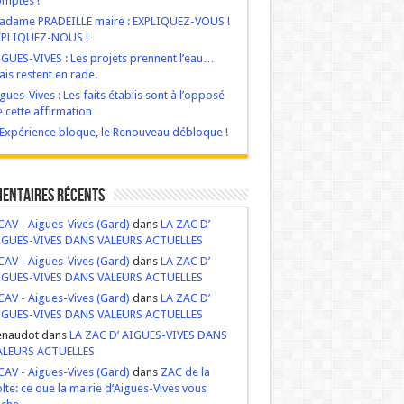
mptes !
adame PRADEILLE maire : EXPLIQUEZ-VOUS !
XPLIQUEZ-NOUS !
GUES-VIVES : Les projets prennent l’eau…
is restent en rade.
gues-Vives : Les faits établis sont à l’opposé
 cette affirmation
‘Expérience bloque, le Renouveau débloque !
entaires récents
AV - Aigues-Vives (Gard)
dans
LA ZAC D’
IGUES-VIVES DANS VALEURS ACTUELLES
AV - Aigues-Vives (Gard)
dans
LA ZAC D’
IGUES-VIVES DANS VALEURS ACTUELLES
AV - Aigues-Vives (Gard)
dans
LA ZAC D’
IGUES-VIVES DANS VALEURS ACTUELLES
enaudot dans
LA ZAC D’ AIGUES-VIVES DANS
ALEURS ACTUELLES
AV - Aigues-Vives (Gard)
dans
ZAC de la
lte: ce que la mairie d’Aigues-Vives vous