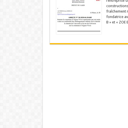
l’entreprise d
constructions
fraîchement r
fondatrice a
B » et « ZOE B