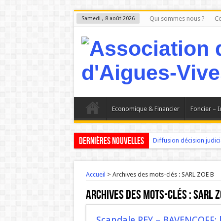
Qui sommes nous ?
Co
Samedi , 8 août 2026
Economique & Financier
Foncier – 
Dernières nouvelles
Diffusion décision judicia
Aigues-Vives : Le Petit 
Madame PRADEILLE mair
Accueil
>
Archives des mots-clés : SARL ZOE B
AIGUES-VIVES : Les proj
Archives des mots-clés :
SARL Z
Aigues-Vives : Les faits 
L ‘Expérience bloque, l
Scandale REY – BAVENCOFF: la