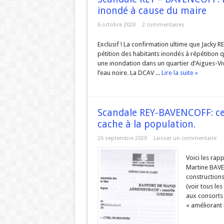
inondé à cause du maire
URBANISME MODE AGUES-
6 octobre 2020
2 commentaires
ZAC de la Volte : Prom
Réunion du DCAV du 21
Exclusif ! La confirmation ultime que Jacky RE
pétition des habitants inondés à répétition 
Aigues-Vives : Gaspilla
une inondation dans un quartier d’Aigues-Vi
l’eau noire. La DCAV ...
Lire la suite »
Aigues-Vives : Assez d’hé
Scandale REY-BAVENCOFF: ce
cache à la population.
26 septembre 2020
Laisser un commentaire
Voici les rapp
Martine BAVEN
constructions 
(voir tous le
aux consorts 
« améliorant l