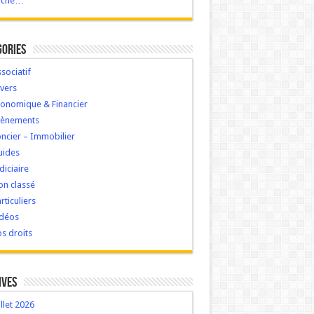
ache…
gories
sociatif
vers
onomique & Financier
vènements
ncier – Immobilier
uides
diciaire
n classé
rticuliers
idéos
s droits
ives
illet 2026