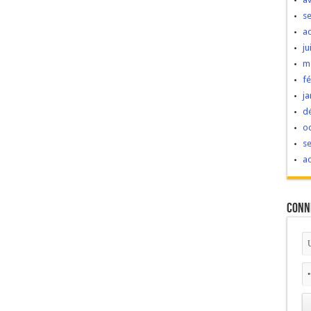
s
a
ju
m
fé
ja
d
o
s
a
Conn