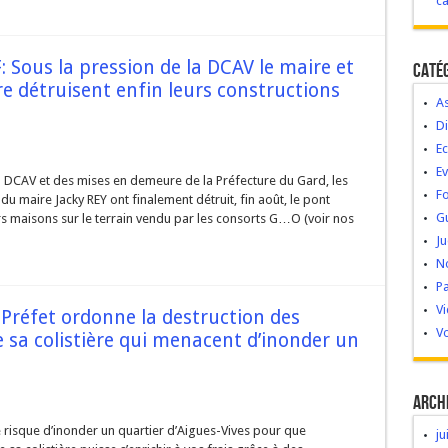
c
Sous la pression de la DCAV le maire et
Caté
ère détruisent enfin leurs constructions
As
Di
Ec
E
la DCAV et des mises en demeure de la Préfecture du Gard, les
Fo
du maire Jacky REY ont finalement détruit, fin août, le pont
G
leurs maisons sur le terrain vendu par les consorts G…O (voir nos
Ju
No
Pa
V
 Préfet ordonne la destruction des
Vo
 sa colistière qui menacent d’inonder un
Arch
risque d’inonder un quartier d’Aigues-Vives pour que
ju