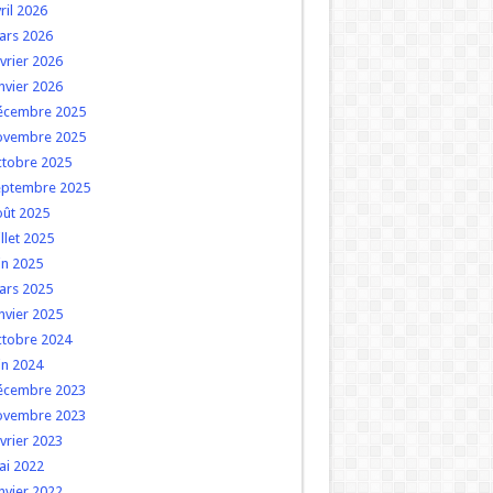
ril 2026
ars 2026
vrier 2026
nvier 2026
écembre 2025
ovembre 2025
ctobre 2025
eptembre 2025
oût 2025
illet 2025
in 2025
ars 2025
nvier 2025
ctobre 2024
in 2024
écembre 2023
ovembre 2023
vrier 2023
ai 2022
nvier 2022