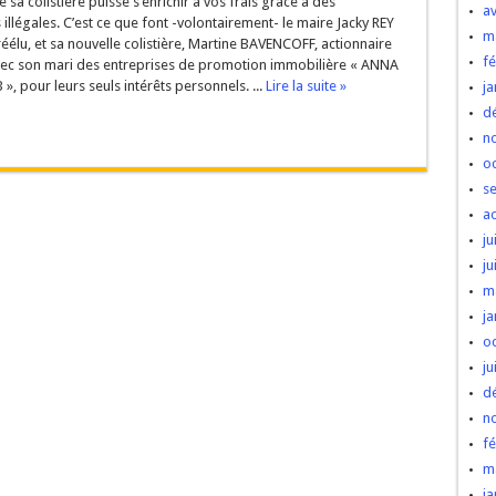
e sa colistière puisse s’enrichir à vos frais grâce à des
av
 illégales. C’est ce que font -volontairement- le maire Jacky REY
m
éélu, et sa nouvelle colistière, Martine BAVENCOFF, actionnaire
fé
vec son mari des entreprises de promotion immobilière « ANNA
 », pour leurs seuls intérêts personnels. ...
Lire la suite »
ja
d
n
o
s
a
ju
ju
m
ja
o
ju
d
n
fé
m
ja