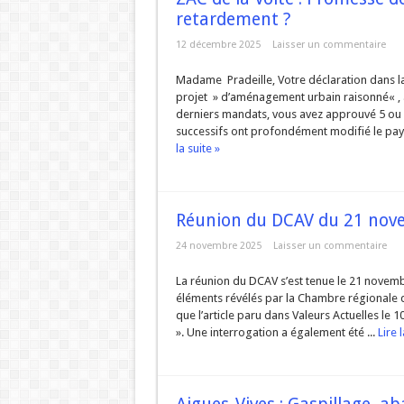
retardement ?
URBANISME MODE AGUES-
12 décembre 2025
Laisser un commentaire
ZAC de la Volte : Prom
Réunion du DCAV du 21
Madame Pradeille, Votre déclaration dans la
projet » d’aménagement urbain raisonné« , ap
Aigues-Vives : Gaspilla
derniers mandats, vous avez approuvé 5 ou 
successifs ont profondément modifié le pay
Aigues-Vives : Assez d’hé
la suite »
Réunion du DCAV du 21 nov
24 novembre 2025
Laisser un commentaire
La réunion du DCAV s’est tenue le 21 novembr
éléments révélés par la Chambre régionale d
que l’article paru dans Valeurs Actuelles le 
». Une interrogation a également été ...
Lire l