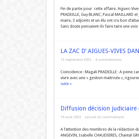
Fin de partie pour cette affaire. Aigues-Vive
PRADEILLE, Guy BLANC, Pascal MAILLARD et J
maire, 3 adjoints et un élu ont cru bon d’at
Sans doute pensaient-ils faire taire une voix 
LA ZAC D’ AIGUES-VIVES DA
13 septembre 2025
4 commentaires
Coincidence : Magali PRADEILLE : A peine can
vivre avec une « gestion maitrisée », rigour
suite »
Diffusion décision judiciaire 
19 août 2025
Laisser un commentaire
A l’attention des membres de la rédaction d
ANGEVIN, Isabelle CHAUDIERES, Chantal GR