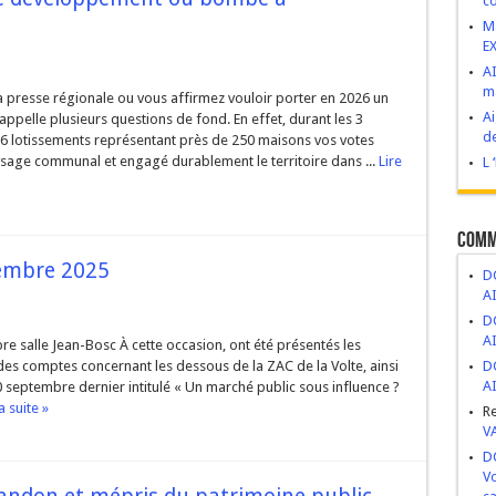
co
VIVES : Construire d’abord, demander après.
M
E
esse de développement ou bombe à retardement ?
AI
ma
 novembre 2025
 presse régionale ou vous affirmez vouloir porter en 2026 un
Ai
pelle plusieurs questions de fond. En effet, durant les 3
ge, abandon et mépris du patrimoine public
de
6 lotissements représentant près de 250 maisons vos votes
sage communal et engagé durablement le territoire dans ...
Lire
ritiers politiques.
L 
Comm
embre 2025
DC
A
DC
A
e salle Jean-Bosc À cette occasion, ont été présentés les
es comptes concernant les dessous de la ZAC de la Volte, ainsi
DC
A
10 septembre dernier intitulé « Un marché public sous influence ?
a suite »
R
V
DC
Vo