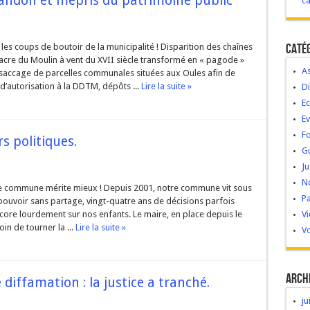
abandon et mépris du patrimoine public
c
Caté
les coups de boutoir de la municipalité ! Disparition des chaînes
cre du Moulin à vent du XVII siècle transformé en « pagode »
As
saccage de parcelles communales situées aux Oules afin de
’autorisation à la DDTM, dépôts ...
Lire la suite »
Di
Ec
E
Fo
rs politiques.
G
Ju
No
tre commune mérite mieux ! Depuis 2001, notre commune vit sous
Pa
ouvoir sans partage, vingt-quatre ans de décisions parfois
ore lourdement sur nos enfants. Le maire, en place depuis le
V
in de tourner la ...
Lire la suite »
Vo
Arch
 diffamation : la justice a tranché.
ju