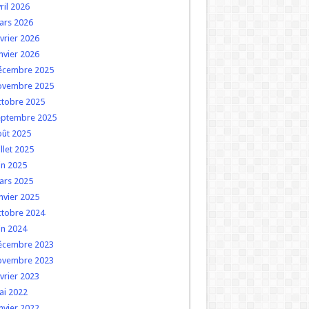
ril 2026
ars 2026
vrier 2026
nvier 2026
écembre 2025
ovembre 2025
ctobre 2025
eptembre 2025
oût 2025
illet 2025
in 2025
ars 2025
nvier 2025
ctobre 2024
in 2024
écembre 2023
ovembre 2023
vrier 2023
ai 2022
nvier 2022