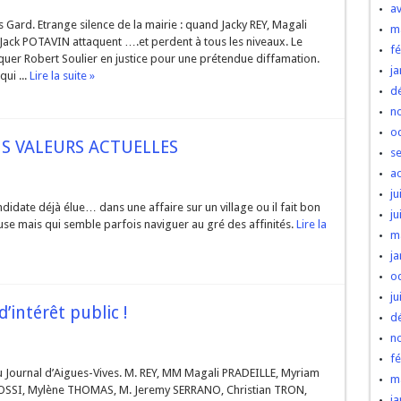
av
s Gard. Etrange silence de la mairie : quand Jacky REY, Magali
m
ack POTAVIN attaquent ….et perdent à tous les niveaux. Le
fé
taquer Robert Soulier en justice pour une prétendue diffamation.
ja
qui ...
Lire la suite »
d
n
o
NS VALEURS ACTUELLES
s
a
ju
didate déjà élue… dans une affaire sur un village ou il fait bon
ju
euse mais qui semble parfois naviguer au gré des affinités.
Lire la
m
ja
o
ju
d’intérêt public !
d
n
fé
u Journal d’Aigues-Vives. M. REY, MM Magali PRADEILLE, Myriam
m
OSSI, Mylène THOMAS, M. Jeremy SERRANO, Christian TRON,
ja