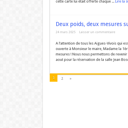
cette carte lui était offerte chaque ...
Lire la s
Deux poids, deux mesures sur
24 mars 2025
Laisser un commentaire
A l’attention de tous les Aigues-Vivois qui es
ouverte à Monsieur le maire, Madame la 1èr
mesures ! Nous nous permettons de revenir
aout pour la réservation de la salle Jean Bosc
1
2
»