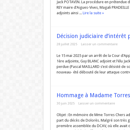
Jack POTAVIN. La procédure en prétendue dif
REY maire d’Aigues-Vives, Magali PRADEILLE
adjoints ainsi ...
Lire la suite »
Décision judiciaire d’intérêt 
28 juillet 2025
Laisser un commentaire
Le 15 mai 2025 par un arrêt de la Cour d’App
1ère adjointe, Guy BLANC adjoint et l’élu Ja
perdue (Pascal MAILLARD s’est désisté de so
nouveau- été débouté de leur attaque contre 
Hommage à Madame Torres
30 juin 2025
Laisser un commentaire
Objet : En mémoire de Mme Torres Chers adh
part du décès de Dolorès. Malgré son très gra
première assemblée du DCAV, où elle avait 