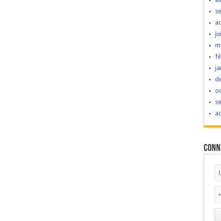
s
a
ju
m
fé
ja
d
o
s
a
Conn