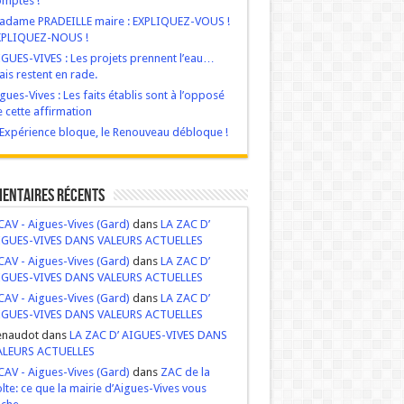
mptes !
adame PRADEILLE maire : EXPLIQUEZ-VOUS !
XPLIQUEZ-NOUS !
GUES-VIVES : Les projets prennent l’eau…
is restent en rade.
gues-Vives : Les faits établis sont à l’opposé
 cette affirmation
‘Expérience bloque, le Renouveau débloque !
entaires récents
AV - Aigues-Vives (Gard)
dans
LA ZAC D’
IGUES-VIVES DANS VALEURS ACTUELLES
AV - Aigues-Vives (Gard)
dans
LA ZAC D’
IGUES-VIVES DANS VALEURS ACTUELLES
AV - Aigues-Vives (Gard)
dans
LA ZAC D’
IGUES-VIVES DANS VALEURS ACTUELLES
enaudot dans
LA ZAC D’ AIGUES-VIVES DANS
ALEURS ACTUELLES
AV - Aigues-Vives (Gard)
dans
ZAC de la
lte: ce que la mairie d’Aigues-Vives vous