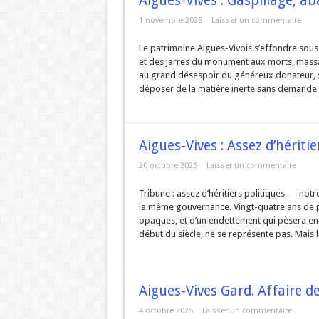
Aigues-Vives : Gaspillage, 
1 novembre 2025
Laisser un commentaire
Le patrimoine Aigues-Vivois s’effondre sous 
et des jarres du monument aux morts, massa
au grand désespoir du généreux donateur, 
déposer de la matière inerte sans demande d
Aigues-Vives : Assez d’héritie
20 octobre 2025
Laisser un commentaire
Tribune : assez d’héritiers politiques — no
la même gouvernance. Vingt-quatre ans de p
opaques, et d’un endettement qui pèsera enc
début du siècle, ne se représente pas. Mais lo
Aigues-Vives Gard. Affaire de
4 octobre 2025
Laisser un commentaire