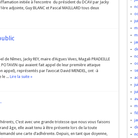
famation initiée à l’encontre du président du DCAV par Jacky
n
 1ère adjointe, Guy BLANC et Pascal MAILLARD tous deux
o
ju
m
m
public
ja
d
n
el de Nîmes, Jacky REY, maire d’Aigues Vives, Magali PRADEILLE
o
ck POTAVIN qui avaient fait appel de leur première attaque
s
n appel), représentés par l’avocat David MENDEL, ont -à
le ...
Lire la suite »
a
ju
ju
av
.
m
fé
ja
érents, C’est avec une grande tristesse que nous vous faisons
d
nd âge, elle avait tenu à être présente lors de la toute
demandé une carte d’adhérente. Depuis, en tant que doyenne,
n