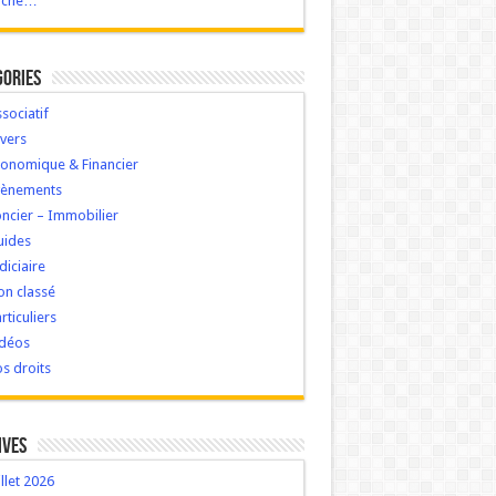
ache…
gories
sociatif
vers
onomique & Financier
vènements
ncier – Immobilier
uides
diciaire
n classé
rticuliers
idéos
s droits
ives
illet 2026