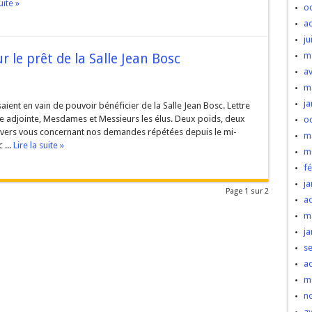
uite »
o
a
ju
m
 le prêt de la Salle Jean Bosc
av
m
ja
saient en vain de pouvoir bénéficier de la Salle Jean Bosc. Lettre
e adjointe, Mesdames et Messieurs les élus. Deux poids, deux
o
 vers vous concernant nos demandes répétées depuis le mi-
m
 ...
Lire la suite »
m
fé
ja
Page 1 sur 2
a
m
ja
s
a
m
n
av