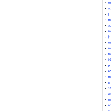
o
a
ju
m
av
m
ja
o
m
m
fé
ja
a
m
ja
s
a
m
n
av