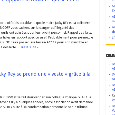
co
VIVES : Construire d’abord, demander après.
M
E
esse de développement ou bombe à retardement ?
AI
ma
 novembre 2025
orts officiels accablants que le maire Jacky REY et sa colistière
Ai
COFF vous cachent sur le danger et l’illégalité des
ge, abandon et mépris du patrimoine public
de
qu’ils ont utilisées pour leur profit personnel. Rappel des faits:
s articles en rapport avec ce sujet) Probablement pour permettre
ritiers politiques.
L 
GRINO faire passer leur terrain AC112 pour constructible en
a desserte ...
Lire la suite »
Comm
DC
A
cky Rey se prend une « veste » grâce à la
DC
A
DC
A
R
la CCRVV et se fait doubler par son collègue Philippe GRAS ! La
V
citoyens Il y a quelques années, notre association avait demandé
DC
e M. REY suite à sa condamnation personnelle par le tribunal
Vo