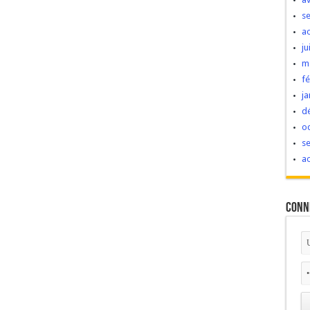
s
a
ju
m
fé
ja
d
o
s
a
Conn