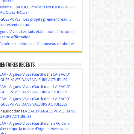
mptes !
adame PRADEILLE maire : EXPLIQUEZ-VOUS !
XPLIQUEZ-NOUS !
GUES-VIVES : Les projets prennent l’eau…
is restent en rade.
gues-Vives : Les faits établis sont à l’opposé
 cette affirmation
‘Expérience bloque, le Renouveau débloque !
entaires récents
AV - Aigues-Vives (Gard)
dans
LA ZAC D’
IGUES-VIVES DANS VALEURS ACTUELLES
AV - Aigues-Vives (Gard)
dans
LA ZAC D’
IGUES-VIVES DANS VALEURS ACTUELLES
AV - Aigues-Vives (Gard)
dans
LA ZAC D’
IGUES-VIVES DANS VALEURS ACTUELLES
enaudot dans
LA ZAC D’ AIGUES-VIVES DANS
ALEURS ACTUELLES
AV - Aigues-Vives (Gard)
dans
ZAC de la
lte: ce que la mairie d’Aigues-Vives vous