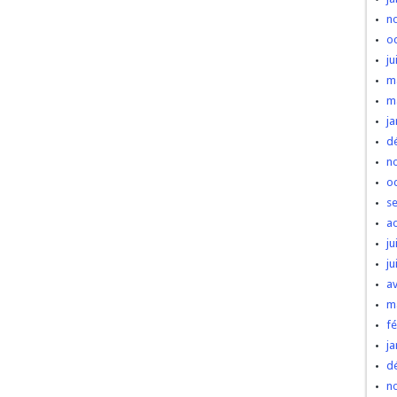
n
o
ju
m
m
ja
d
n
o
s
a
ju
ju
av
m
fé
ja
d
n