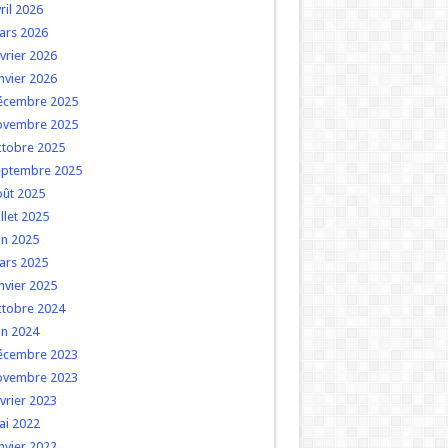
ril 2026
ars 2026
vrier 2026
nvier 2026
écembre 2025
ovembre 2025
ctobre 2025
eptembre 2025
oût 2025
illet 2025
in 2025
ars 2025
nvier 2025
ctobre 2024
in 2024
écembre 2023
ovembre 2023
vrier 2023
ai 2022
nvier 2022