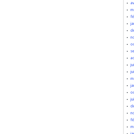
av
m
fé
ja
d
n
o
s
a
ju
ju
m
ja
o
ju
d
n
fé
m
ja