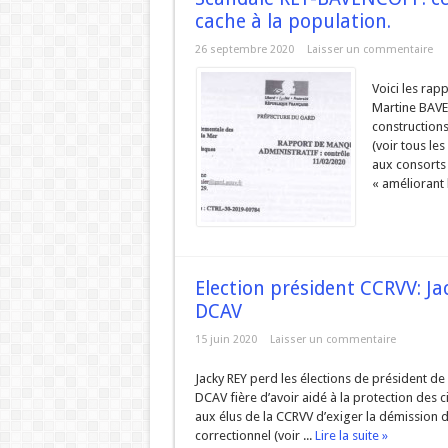
cache à la population.
URBANISME MODE AGUES-
26 septembre 2020
Laisser un commentaire
ZAC de la Volte : Prom
Réunion du DCAV du 21
Voici les rapp
Martine BAVEN
Aigues-Vives : Gaspilla
constructions 
(voir tous le
Aigues-Vives : Assez d’hé
aux consorts 
« améliorant l
Election président CCRVV: Ja
DCAV
15 juin 2020
Laisser un commentaire
Jacky REY perd les élections de président de 
DCAV fière d’avoir aidé à la protection des 
aux élus de la CCRVV d’exiger la démission d
correctionnel (voir ...
Lire la suite »