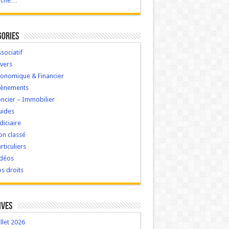
ache…
gories
sociatif
vers
onomique & Financier
vènements
ncier – Immobilier
uides
diciaire
n classé
rticuliers
idéos
s droits
ives
illet 2026