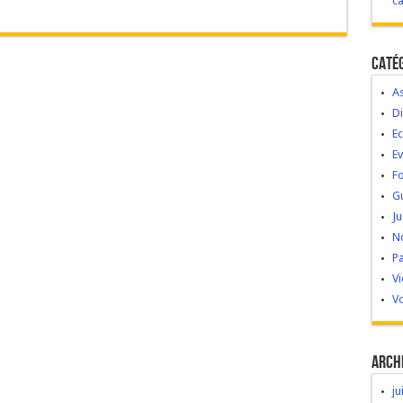
c
Caté
As
Di
Ec
E
Fo
G
Ju
No
Pa
V
Vo
Arch
ju