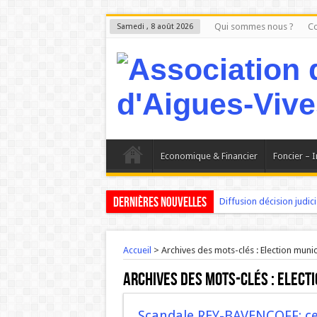
Qui sommes nous ?
Co
Samedi , 8 août 2026
Economique & Financier
Foncier – 
Dernières nouvelles
Diffusion décision judicia
Aigues-Vives : Le Petit 
Madame PRADEILLE mair
Accueil
>
Archives des mots-clés : Election muni
AIGUES-VIVES : Les proj
Archives des mots-clés :
Electi
Aigues-Vives : Les faits 
L ‘Expérience bloque, l
Scandale REY-BAVENCOFF: ce